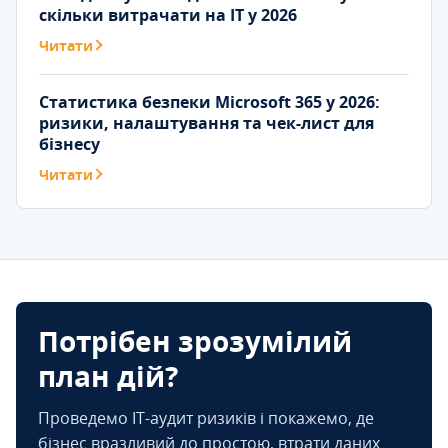
скільки витрачати на IT у 2026
Читати
Статистика безпеки Microsoft 365 у 2026:
ризики, налаштування та чек-лист для
бізнесу
Читати
Потрібен зрозумілий
план дій?
Проведемо IT-аудит ризиків і покажемо, де
бізнес вразливий до простою, втрати даних