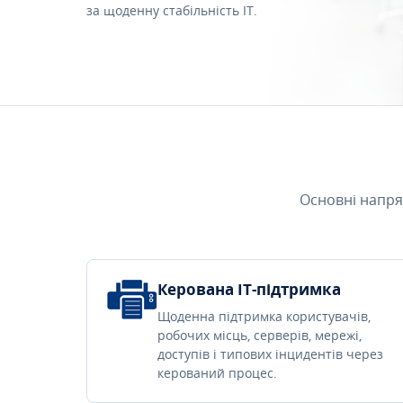
за щоденну стабільність IT.
Основні напря
Керована IT-підтримка
Щоденна підтримка користувачів,
робочих місць, серверів, мережі,
доступів і типових інцидентів через
керований процес.