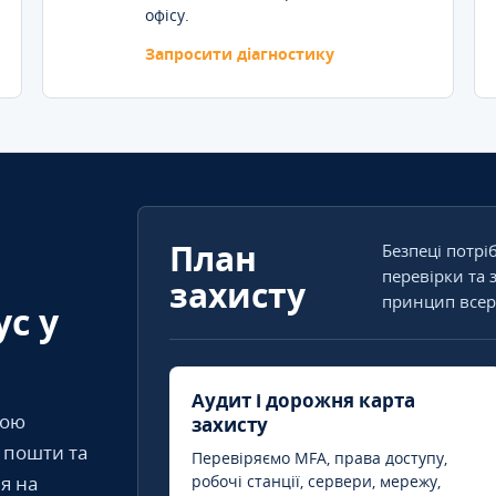
офісу.
Запросити діагностику
План
Безпеці потрі
перевірки та 
захисту
принцип всер
ус у
Аудит і дорожня карта
кою
захисту
т пошти та
Перевіряємо MFA, права доступу,
я на
робочі станції, сервери, мережу,