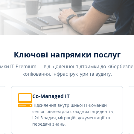
Ключові напрямки послуг
мки IT-Premium — від щоденної підтримки до кібербезпе
копіювання, інфраструктури та аудиту.
Co-Managed IT
Підсилення внутрішньої IT-команди
senior-рівнем для складних інцидентів,
L2/L3 задач, міграцій, документації та
передачі знань.