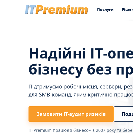
Послуги
Ріше
Надійні IT-оп
бізнесу без п
Підтримуємо робочі місця, сервери, резе
для SMB-команд, яким критично працю
Замовити ІТ-аудит ризиків
Под
IT-Premium працює з бізнесом з 2007 року та бере