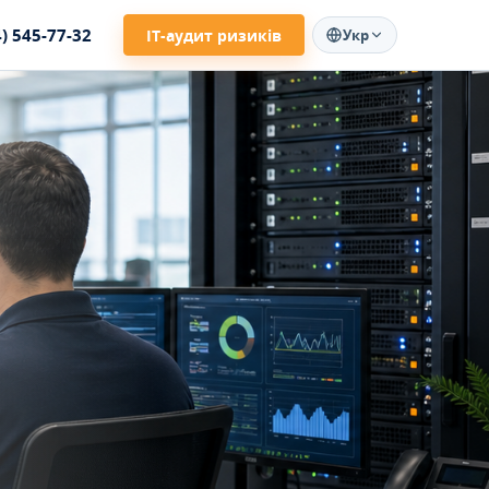
4) 545-77-32
ІТ-аудит ризиків
Укр