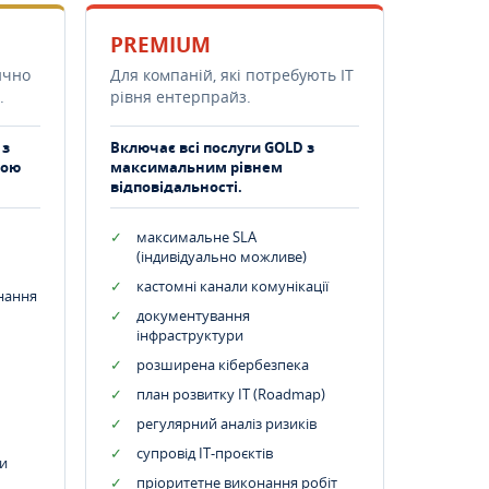
PREMIUM
ично
Для компаній, які потребують ІТ
.
рівня ентерпрайз.
 з
Включає всі послуги GOLD з
тою
максимальним рівнем
відповідальності.
максимальне SLA
(індивідуально можливе)
кастомні канали комунікації
днання
документування
інфраструктури
розширена кібербезпека
план розвитку IT (Roadmap)
регулярний аналіз ризиків
супровід ІТ-проєктів
и
пріоритетне виконання робіт