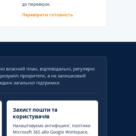
до перевірок.
Перевірити готовність
бні власний план, відповідальні, регулярні
зрозумілі пріоритети, а не залишковий
едині загальної підтримки.
Захист пошти та
користувачів
Налаштовуємо антифішинг, політики
Microsoft 365 або Google Workspace,