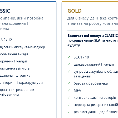
SSIC
GOLD
компаній, яким потрібна
Для бізнесу, де IT вже крит
ільна щоденна IT-
впливає на роботу компанії
римка.
Включає всі послуги CLASSIC
A 2 / 12
покращеними SLA та часто
аудиту.
иділений аккаунт-менеджер
еобмежені виїзди
SLA 1 / 10
орічний IT-аудит
щоквартальний IT-аудит
омісячна звітність
супровід закупівель обла
іддалена підтримка
та ліцензій
оніторинг інфраструктури
базова кібербезпека
правління резервним
MFA
опіюванням
контроль адміністраторів
перевірка резервних копій
рекомендації щодо безпек