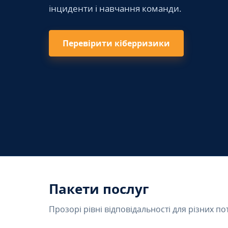
інциденти і навчання команди.
Перевірити кіберризики
Пакети послуг
Прозорі рівні відповідальності для різних по