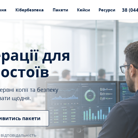
38 (04
ння
Кібербезпека
Пакети
Кейси
Ресурси
ерації для
ростоїв
рвні копії та безпеку
вати щодня.
ивитись пакети
 відповідальність