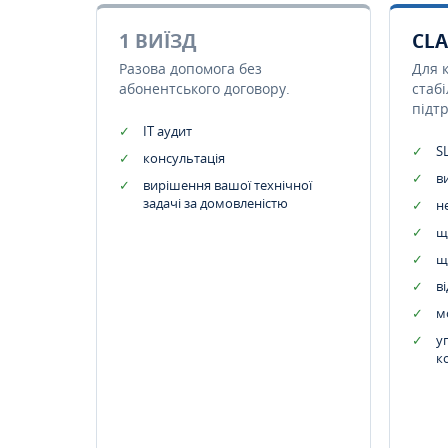
1 ВИЇЗД
CLA
Разова допомога без
Для 
абонентського договору.
стаб
підт
IT аудит
SL
консультація
в
вирішення вашої технічної
задачі за домовленістю
н
щ
щ
в
м
у
к