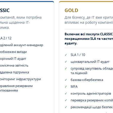
SSIC
GOLD
компаній, яким потрібна
Для бізнесу, де IT вже крит
ільна щоденна IT-
впливає на роботу компанії
римка.
Включає всі послуги CLASSIC
A 2 / 12
покращеними SLA та часто
аудиту.
иділений аккаунт-менеджер
еобмежені виїзди
SLA 1 / 10
орічний IT-аудит
щоквартальний IT-аудит
омісячна звітність
супровід закупівель обла
іддалена підтримка
та ліцензій
оніторинг інфраструктури
базова кібербезпека
правління резервним
MFA
опіюванням
контроль адміністраторів
перевірка резервних копій
рекомендації щодо безпек