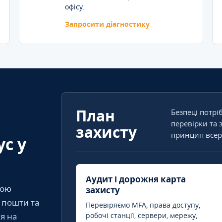
офісу.
Запросити діагностику
План
Безпеці потрі
перевірки та 
захисту
принцип всер
ус у
Аудит і дорожня карта
кою
захисту
т пошти та
Перевіряємо MFA, права доступу,
я на
робочі станції, сервери, мережу,