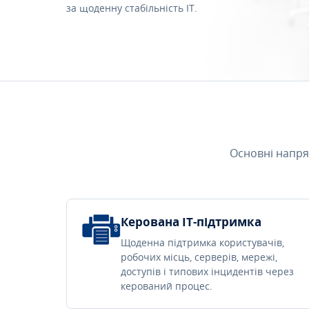
за щоденну стабільність IT.
Основні напря
Керована IT-підтримка
Щоденна підтримка користувачів,
робочих місць, серверів, мережі,
доступів і типових інцидентів через
керований процес.