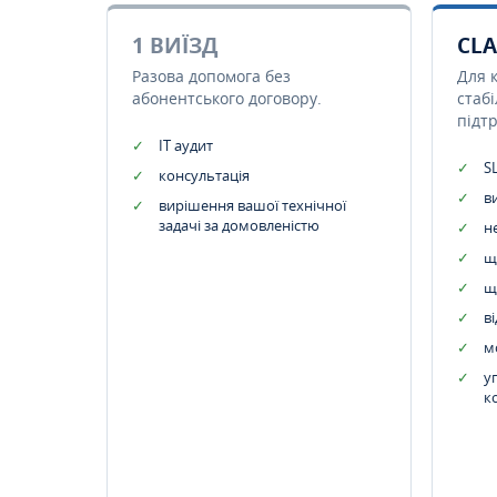
1 ВИЇЗД
CLA
Разова допомога без
Для 
абонентського договору.
стаб
підт
IT аудит
SL
консультація
в
вирішення вашої технічної
задачі за домовленістю
н
щ
щ
в
м
у
к