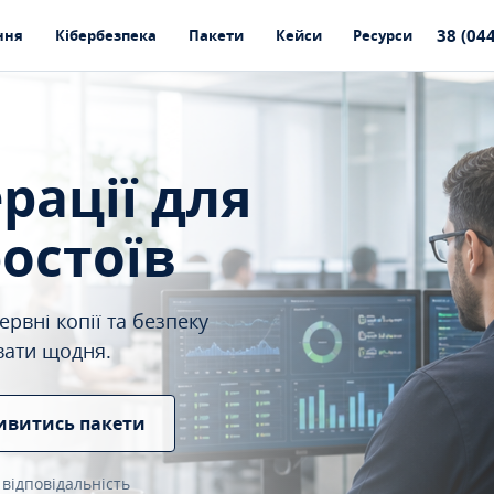
38 (04
ння
Кібербезпека
Пакети
Кейси
Ресурси
ерації для
ростоїв
рвні копії та безпеку
вати щодня.
ивитись пакети
 відповідальність