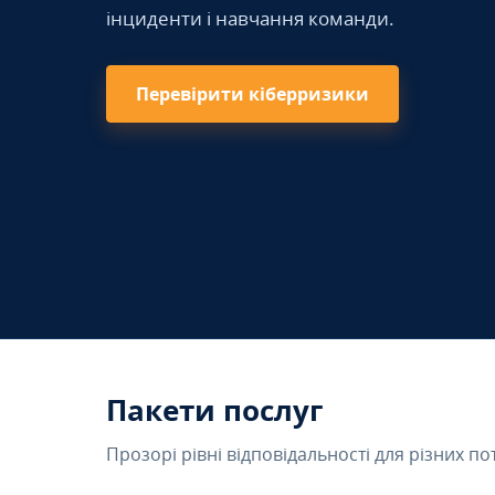
інциденти і навчання команди.
Перевірити кіберризики
Пакети послуг
Прозорі рівні відповідальності для різних по