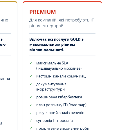
PREMIUM
ично
Для компаній, які потребують ІТ
.
рівня ентерпрайз.
 з
Включає всі послуги GOLD з
тою
максимальним рівнем
відповідальності.
максимальне SLA
(індивідуально можливе)
кастомні канали комунікації
днання
документування
інфраструктури
розширена кібербезпека
план розвитку IT (Roadmap)
регулярний аналіз ризиків
супровід ІТ-проєктів
и
пріоритетне виконання робіт