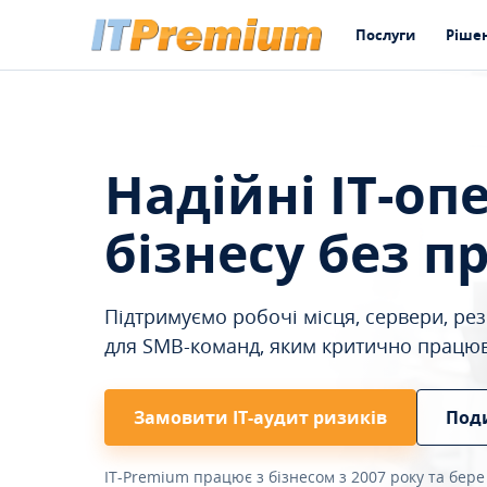
Послуги
Ріше
Надійні IT-оп
бізнесу без п
Підтримуємо робочі місця, сервери, резе
для SMB-команд, яким критично працю
Замовити ІТ-аудит ризиків
Под
IT-Premium працює з бізнесом з 2007 року та бере