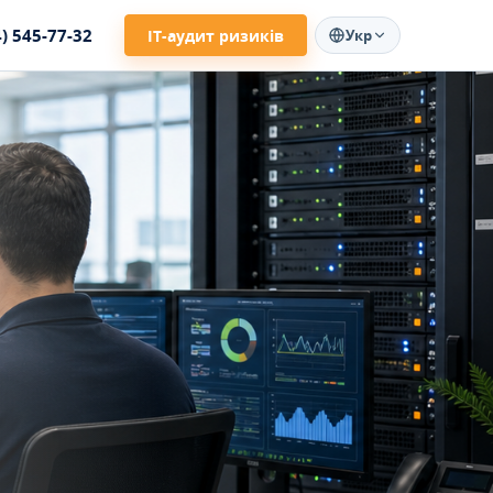
4) 545-77-32
ІТ-аудит ризиків
Укр