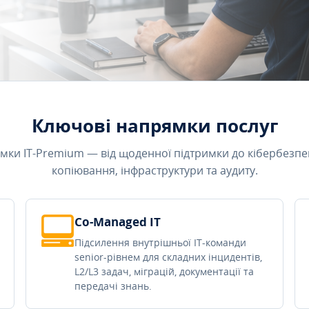
Ключові напрямки послуг
мки IT-Premium — від щоденної підтримки до кібербезпе
копіювання, інфраструктури та аудиту.
Co-Managed IT
Підсилення внутрішньої IT-команди
senior-рівнем для складних інцидентів,
L2/L3 задач, міграцій, документації та
передачі знань.