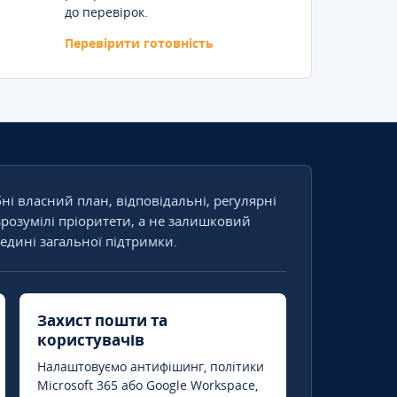
до перевірок.
Перевірити готовність
бні власний план, відповідальні, регулярні
зрозумілі пріоритети, а не залишковий
едині загальної підтримки.
Захист пошти та
користувачів
Налаштовуємо антифішинг, політики
Microsoft 365 або Google Workspace,