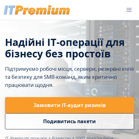
Надійні IT-операції для
бізнесу без простоїв
Підтримуємо робочі місця, сервери, резервні копії
та безпеку для SMB-команд, яким критично
працювати щодня.
Замовити ІТ-аудит ризиків
Подивитись пакети
IT-Premium працює з бізнесом з 2007 року та бере