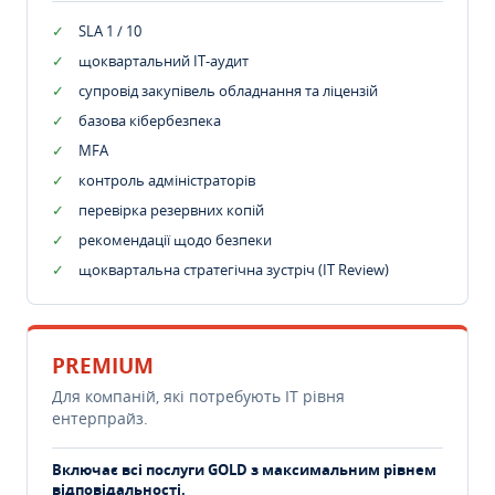
SLA 1 / 10
щоквартальний IT-аудит
супровід закупівель обладнання та ліцензій
базова кібербезпека
MFA
контроль адміністраторів
перевірка резервних копій
рекомендації щодо безпеки
щоквартальна стратегічна зустріч (IT Review)
PREMIUM
Для компаній, які потребують ІТ рівня
ентерпрайз.
Включає всі послуги GOLD з максимальним рівнем
відповідальності.