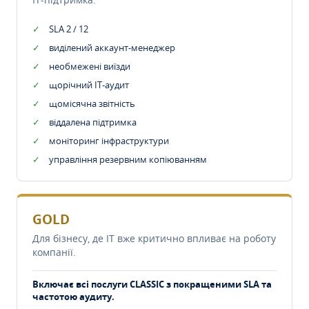
SLA 2 / 12
виділений аккаунт-менеджер
необмежені виїзди
щорічний IT-аудит
щомісячна звітність
віддалена підтримка
моніторинг інфраструктури
управління резервним копіюванням
GOLD
Для бізнесу, де IT вже критично впливає на роботу
компанії.
Включає всі послуги CLASSIC з покращеними SLA та
частотою аудиту.