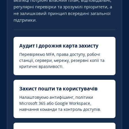
Безпеці потрібні власний план, відповідальні,
регулярні перевірки та зрозумілі пріоритети, а
не залишковий принцип всередині загальної
підтримки.
Аудит і дорожня карта захисту
Перевіряємо MFA, права доступу, робочі
станції, сервери, мережу, резервні копії та
критичні вразливості.
Захист пошти та користувачів
Налаштовуємо антифішинг, політики
Microsoft 365 або Google Workspace,
навчання команди та контроль доступів.