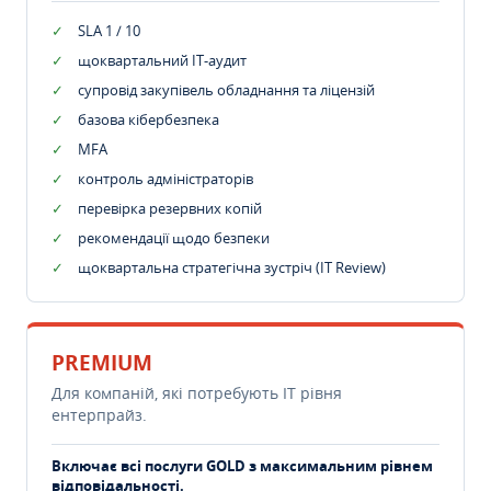
SLA 1 / 10
щоквартальний IT-аудит
супровід закупівель обладнання та ліцензій
базова кібербезпека
MFA
контроль адміністраторів
перевірка резервних копій
рекомендації щодо безпеки
щоквартальна стратегічна зустріч (IT Review)
PREMIUM
Для компаній, які потребують ІТ рівня
ентерпрайз.
Включає всі послуги GOLD з максимальним рівнем
відповідальності.