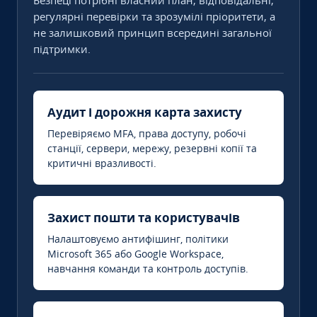
Безпеці потрібні власний план, відповідальні,
регулярні перевірки та зрозумілі пріоритети, а
не залишковий принцип всередині загальної
підтримки.
Аудит і дорожня карта захисту
Перевіряємо MFA, права доступу, робочі
станції, сервери, мережу, резервні копії та
критичні вразливості.
Захист пошти та користувачів
Налаштовуємо антифішинг, політики
Microsoft 365 або Google Workspace,
навчання команди та контроль доступів.