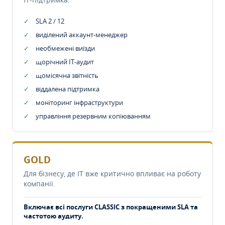
SLA 2 / 12
виділений аккаунт-менеджер
необмежені виїзди
щорічний IT-аудит
щомісячна звітність
віддалена підтримка
моніторинг інфраструктури
управління резервним копіюванням
GOLD
Для бізнесу, де IT вже критично впливає на роботу
компанії.
Включає всі послуги CLASSIC з покращеними SLA та
частотою аудиту.