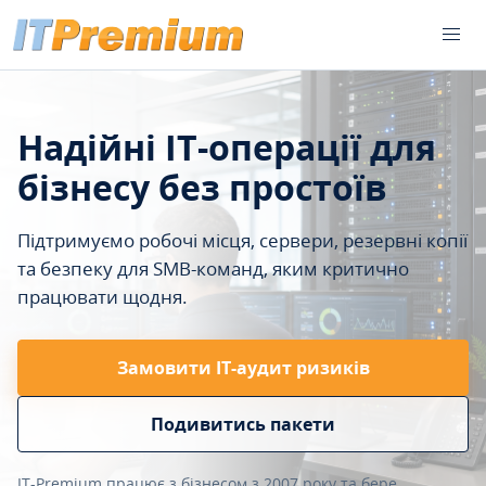
Надійні IT-операції для
бізнесу без простоїв
Підтримуємо робочі місця, сервери, резервні копії
та безпеку для SMB-команд, яким критично
працювати щодня.
Замовити ІТ-аудит ризиків
Подивитись пакети
IT-Premium працює з бізнесом з 2007 року та бере