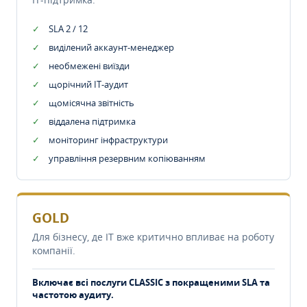
SLA 2 / 12
виділений аккаунт-менеджер
необмежені виїзди
щорічний IT-аудит
щомісячна звітність
віддалена підтримка
моніторинг інфраструктури
управління резервним копіюванням
GOLD
Для бізнесу, де IT вже критично впливає на роботу
компанії.
Включає всі послуги CLASSIC з покращеними SLA та
частотою аудиту.