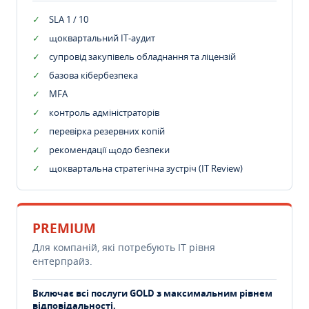
SLA 1 / 10
щоквартальний IT-аудит
супровід закупівель обладнання та ліцензій
базова кібербезпека
MFA
контроль адміністраторів
перевірка резервних копій
рекомендації щодо безпеки
щоквартальна стратегічна зустріч (IT Review)
PREMIUM
Для компаній, які потребують ІТ рівня
ентерпрайз.
Включає всі послуги GOLD з максимальним рівнем
відповідальності.