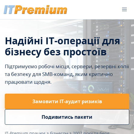
Надійні IT-операції для
бізнесу без простоїв
Підтримуємо робочі місця, сервери, резервні копії
та безпеку для SMB-команд, яким критично
працювати щодня.
Замовити ІТ-аудит ризиків
Подивитись пакети
IT-Premium працює з бізнесом з 2007 року та бере