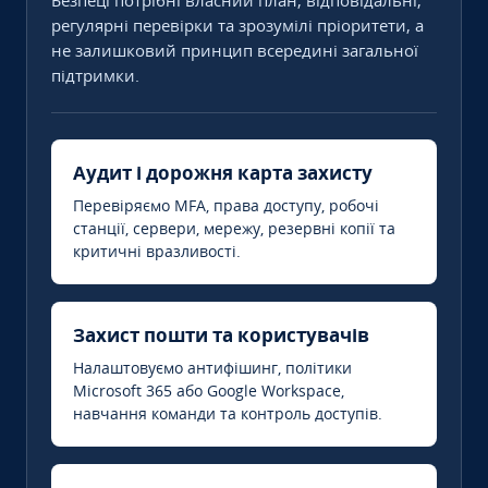
Безпеці потрібні власний план, відповідальні,
регулярні перевірки та зрозумілі пріоритети, а
не залишковий принцип всередині загальної
підтримки.
Аудит і дорожня карта захисту
Перевіряємо MFA, права доступу, робочі
станції, сервери, мережу, резервні копії та
критичні вразливості.
Захист пошти та користувачів
Налаштовуємо антифішинг, політики
Microsoft 365 або Google Workspace,
навчання команди та контроль доступів.