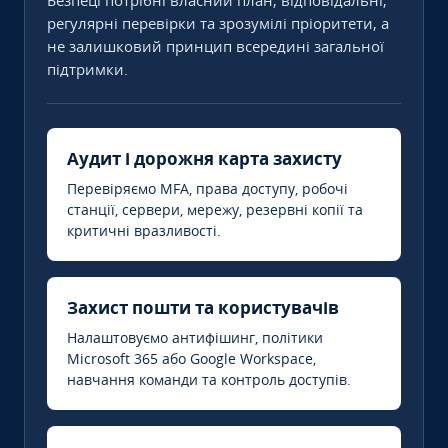
Безпеці потрібні власний план, відповідальні,
регулярні перевірки та зрозумілі пріоритети, а
не залишковий принцип всередині загальної
підтримки.
Аудит і дорожня карта захисту
Перевіряємо MFA, права доступу, робочі
станції, сервери, мережу, резервні копії та
критичні вразливості.
Захист пошти та користувачів
Налаштовуємо антифішинг, політики
Microsoft 365 або Google Workspace,
навчання команди та контроль доступів.