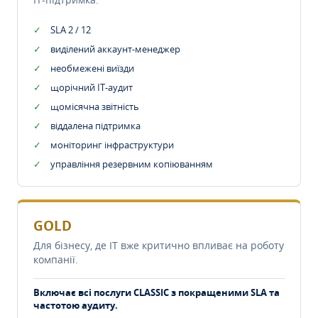
SLA 2 / 12
виділений аккаунт-менеджер
необмежені виїзди
щорічний IT-аудит
щомісячна звітність
віддалена підтримка
моніторинг інфраструктури
управління резервним копіюванням
GOLD
Для бізнесу, де IT вже критично впливає на роботу
компанії.
Включає всі послуги CLASSIC з покращеними SLA та
частотою аудиту.