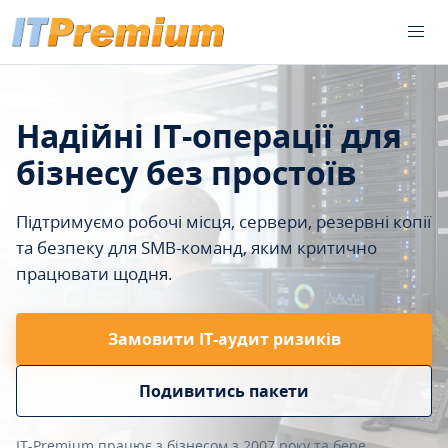
Надійні IT-операції для
бізнесу без простоїв
Підтримуємо робочі місця, сервери, резервні копії
та безпеку для SMB-команд, яким критично
працювати щодня.
Замовити ІТ-аудит ризиків
Подивитись пакети
IT-Premium працює з бізнесом з 2007 року та бере