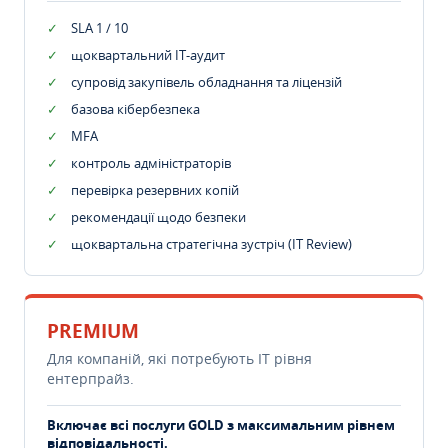
SLA 1 / 10
щоквартальний IT-аудит
супровід закупівель обладнання та ліцензій
базова кібербезпека
MFA
контроль адміністраторів
перевірка резервних копій
рекомендації щодо безпеки
щоквартальна стратегічна зустріч (IT Review)
PREMIUM
Для компаній, які потребують ІТ рівня
ентерпрайз.
Включає всі послуги GOLD з максимальним рівнем
відповідальності.