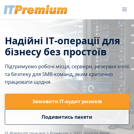
Надійні IT-операції для
бізнесу без простоїв
Підтримуємо робочі місця, сервери, резервні копії
та безпеку для SMB-команд, яким критично
працювати щодня.
Замовити ІТ-аудит ризиків
Подивитись пакети
IT-Premium працює з бізнесом з 2007 року та бере