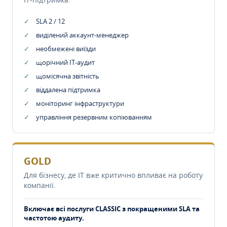
SLA 2 / 12
виділений аккаунт-менеджер
необмежені виїзди
щорічний IT-аудит
щомісячна звітність
віддалена підтримка
моніторинг інфраструктури
управління резервним копіюванням
GOLD
Для бізнесу, де IT вже критично впливає на роботу
компанії.
Включає всі послуги CLASSIC з покращеними SLA та
частотою аудиту.