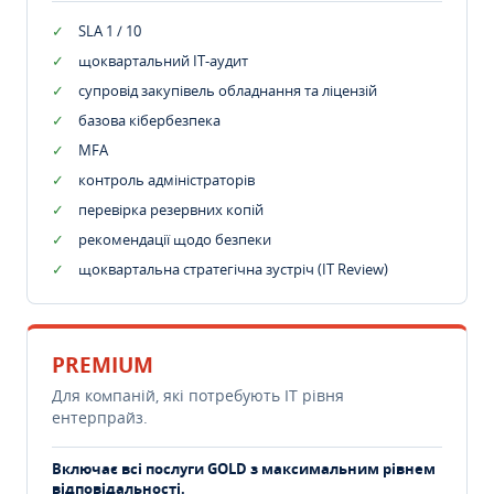
SLA 1 / 10
щоквартальний IT-аудит
супровід закупівель обладнання та ліцензій
базова кібербезпека
MFA
контроль адміністраторів
перевірка резервних копій
рекомендації щодо безпеки
щоквартальна стратегічна зустріч (IT Review)
PREMIUM
Для компаній, які потребують ІТ рівня
ентерпрайз.
Включає всі послуги GOLD з максимальним рівнем
відповідальності.