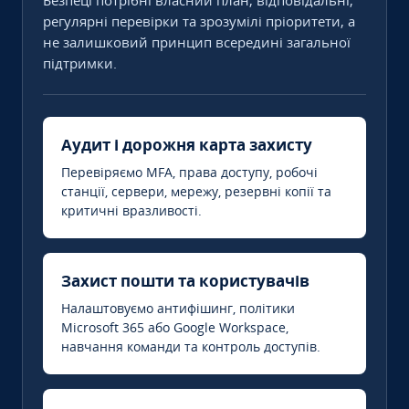
Безпеці потрібні власний план, відповідальні,
регулярні перевірки та зрозумілі пріоритети, а
не залишковий принцип всередині загальної
підтримки.
Аудит і дорожня карта захисту
Перевіряємо MFA, права доступу, робочі
станції, сервери, мережу, резервні копії та
критичні вразливості.
Захист пошти та користувачів
Налаштовуємо антифішинг, політики
Microsoft 365 або Google Workspace,
навчання команди та контроль доступів.