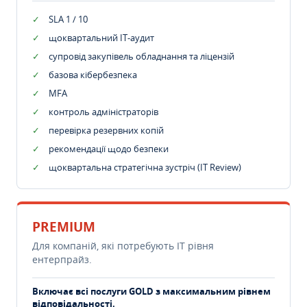
SLA 1 / 10
щоквартальний IT-аудит
супровід закупівель обладнання та ліцензій
базова кібербезпека
MFA
контроль адміністраторів
перевірка резервних копій
рекомендації щодо безпеки
щоквартальна стратегічна зустріч (IT Review)
PREMIUM
Для компаній, які потребують ІТ рівня
ентерпрайз.
Включає всі послуги GOLD з максимальним рівнем
відповідальності.