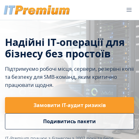
Надійні IT-операції для
бізнесу без простоїв
Підтримуємо робочі місця, сервери, резервні копії
та безпеку для SMB-команд, яким критично
працювати щодня.
Замовити ІТ-аудит ризиків
Подивитись пакети
IT-Premium працює з бізнесом з 2007 року та бере