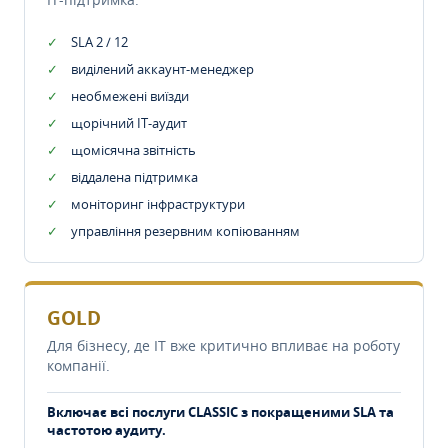
SLA 2 / 12
виділений аккаунт-менеджер
необмежені виїзди
щорічний IT-аудит
щомісячна звітність
віддалена підтримка
моніторинг інфраструктури
управління резервним копіюванням
GOLD
Для бізнесу, де IT вже критично впливає на роботу
компанії.
Включає всі послуги CLASSIC з покращеними SLA та
частотою аудиту.