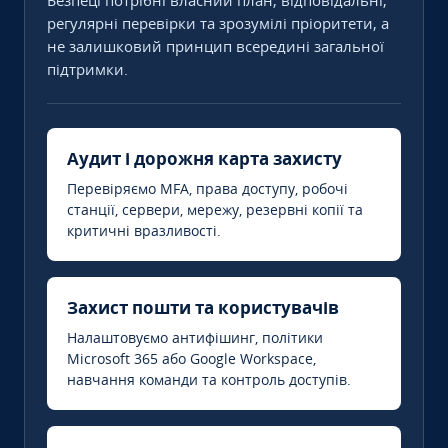
Безпеці потрібні власний план, відповідальні,
регулярні перевірки та зрозумілі пріоритети, а
не залишковий принцип всередині загальної
підтримки.
Аудит і дорожня карта захисту
Перевіряємо MFA, права доступу, робочі
станції, сервери, мережу, резервні копії та
критичні вразливості.
Захист пошти та користувачів
Налаштовуємо антифішинг, політики
Microsoft 365 або Google Workspace,
навчання команди та контроль доступів.