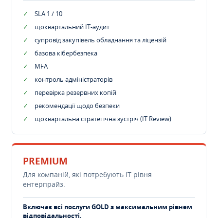
SLA 1 / 10
щоквартальний IT-аудит
супровід закупівель обладнання та ліцензій
базова кібербезпека
MFA
контроль адміністраторів
перевірка резервних копій
рекомендації щодо безпеки
щоквартальна стратегічна зустріч (IT Review)
PREMIUM
Для компаній, які потребують ІТ рівня
ентерпрайз.
Включає всі послуги GOLD з максимальним рівнем
відповідальності.