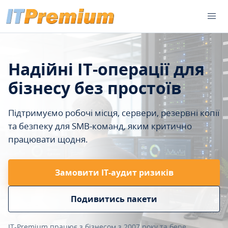
Надійні IT-операції для
бізнесу без простоїв
Підтримуємо робочі місця, сервери, резервні копії
та безпеку для SMB-команд, яким критично
працювати щодня.
Замовити ІТ-аудит ризиків
Подивитись пакети
IT-Premium працює з бізнесом з 2007 року та бере