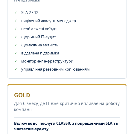
SLA 2 / 12
виділений аккаунт-менеджер
необмежені виїзди
щорічний IT-аудит
щомісячна звітність
віддалена підтримка
моніторинг інфраструктури
управління резервним копіюванням
GOLD
Для бізнесу, де IT вже критично впливає на роботу
компанії.
Включає всі послуги CLASSIC з покращеними SLA та
частотою аудиту.