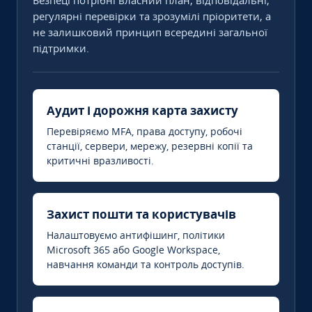
Безпеці потрібні власний план, відповідальні,
регулярні перевірки та зрозумілі пріоритети, а
не залишковий принцип всередині загальної
підтримки.
Аудит і дорожня карта захисту
Перевіряємо MFA, права доступу, робочі
станції, сервери, мережу, резервні копії та
критичні вразливості.
Захист пошти та користувачів
Налаштовуємо антифішинг, політики
Microsoft 365 або Google Workspace,
навчання команди та контроль доступів.