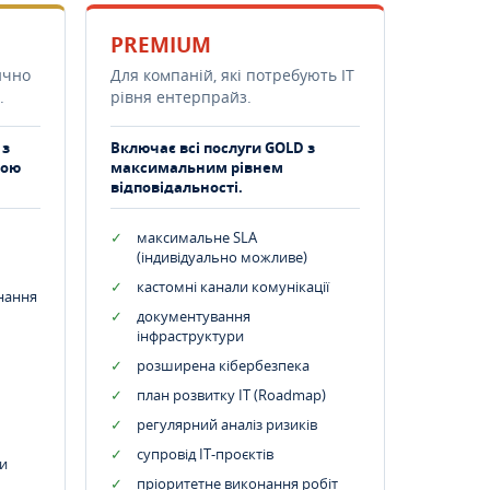
PREMIUM
ично
Для компаній, які потребують ІТ
.
рівня ентерпрайз.
 з
Включає всі послуги GOLD з
тою
максимальним рівнем
відповідальності.
максимальне SLA
(індивідуально можливе)
кастомні канали комунікації
днання
документування
інфраструктури
розширена кібербезпека
план розвитку IT (Roadmap)
регулярний аналіз ризиків
супровід ІТ-проєктів
и
пріоритетне виконання робіт