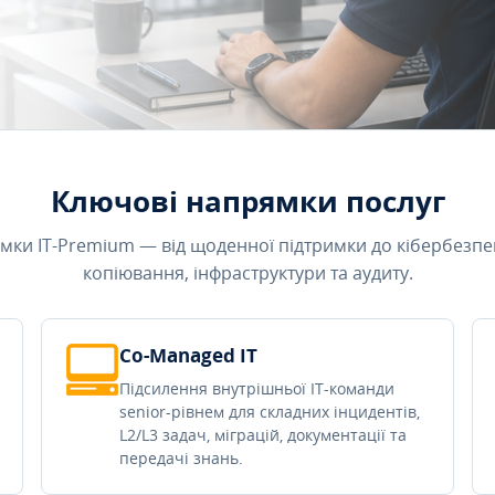
Ключові напрямки послуг
мки IT-Premium — від щоденної підтримки до кібербезпе
копіювання, інфраструктури та аудиту.
Co-Managed IT
Підсилення внутрішньої IT-команди
senior-рівнем для складних інцидентів,
L2/L3 задач, міграцій, документації та
передачі знань.