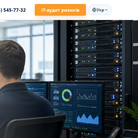
4) 545-77-32
ІТ-аудит ризиків
Укр