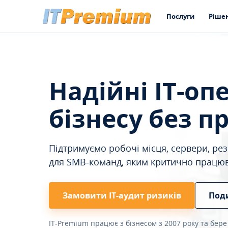
Послуги
Ріше
Надійні IT-оп
бізнесу без п
Підтримуємо робочі місця, сервери, резе
для SMB-команд, яким критично працю
Замовити ІТ-аудит ризиків
Под
IT-Premium працює з бізнесом з 2007 року та бере