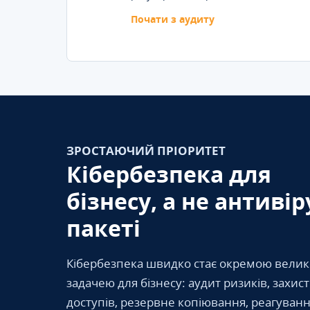
Почати з аудиту
ЗРОСТАЮЧИЙ ПРІОРИТЕТ
Кібербезпека для
бізнесу, а не антивір
пакеті
Кібербезпека швидко стає окремою вели
задачею для бізнесу: аудит ризиків, захис
доступів, резервне копіювання, реагуванн