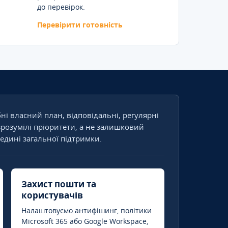
до перевірок.
Перевірити готовність
бні власний план, відповідальні, регулярні
зрозумілі пріоритети, а не залишковий
едині загальної підтримки.
Захист пошти та
користувачів
Налаштовуємо антифішинг, політики
Microsoft 365 або Google Workspace,