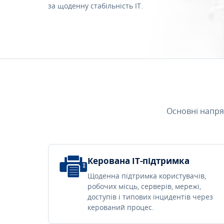
за щоденну стабільність IT.
Основні напря
Керована IT-підтримка
Щоденна підтримка користувачів,
робочих місць, серверів, мережі,
доступів і типових інцидентів через
керований процес.