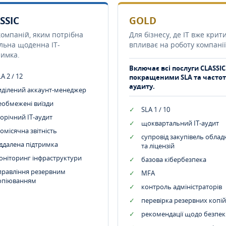
SSIC
GOLD
компаній, яким потрібна
Для бізнесу, де IT вже крит
ільна щоденна IT-
впливає на роботу компанії
римка.
Включає всі послуги CLASSIC
A 2 / 12
покращеними SLA та часто
аудиту.
иділений аккаунт-менеджер
еобмежені виїзди
SLA 1 / 10
орічний IT-аудит
щоквартальний IT-аудит
омісячна звітність
супровід закупівель обла
іддалена підтримка
та ліцензій
оніторинг інфраструктури
базова кібербезпека
правління резервним
MFA
опіюванням
контроль адміністраторів
перевірка резервних копій
рекомендації щодо безпек