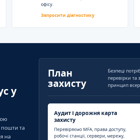
офісу.
Запросити діагностику
План
Безпеці потрі
перевірки та 
захисту
принцип всер
ус у
Аудит і дорожня карта
кою
захисту
т пошти та
Перевіряємо MFA, права доступу,
я на
робочі станції, сервери, мережу,