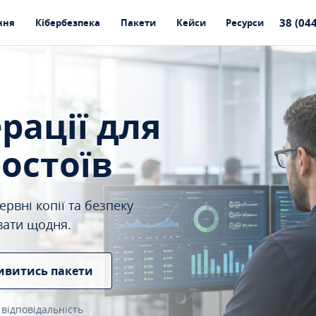
38 (04
ння
Кібербезпека
Пакети
Кейси
Ресурси
ерації для
ростоїв
рвні копії та безпеку
вати щодня.
ивитись пакети
 відповідальність