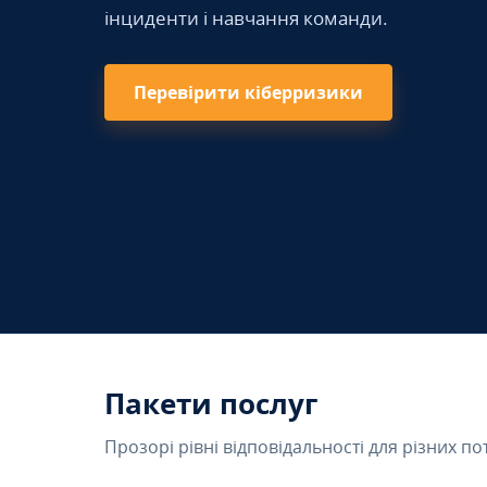
інциденти і навчання команди.
Перевірити кіберризики
Пакети послуг
Прозорі рівні відповідальності для різних по