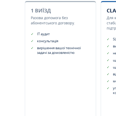
1 ВИЇЗД
CLA
Разова допомога без
Для 
абонентського договору.
стаб
підт
IT аудит
SL
консультація
в
вирішення вашої технічної
задачі за домовленістю
н
щ
щ
в
м
у
к