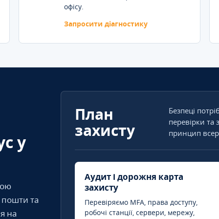
офісу.
Запросити діагностику
План
Безпеці потрі
перевірки та 
захисту
принцип всер
ус у
Аудит і дорожня карта
кою
захисту
т пошти та
Перевіряємо MFA, права доступу,
я на
робочі станції, сервери, мережу,