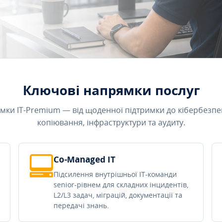
Ключові напрямки послуг
мки IT-Premium — від щоденної підтримки до кібербезпе
копіювання, інфраструктури та аудиту.
Co-Managed IT
Підсилення внутрішньої IT-команди
senior-рівнем для складних інцидентів,
L2/L3 задач, міграцій, документації та
передачі знань.