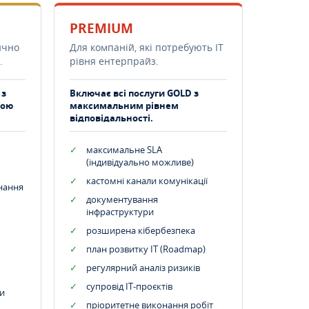
PREMIUM
ично
Для компаній, які потребують ІТ
.
рівня ентерпрайз.
 з
Включає всі послуги GOLD з
тою
максимальним рівнем
відповідальності.
максимальне SLA
(індивідуально можливе)
кастомні канали комунікації
днання
документування
інфраструктури
розширена кібербезпека
план розвитку IT (Roadmap)
регулярний аналіз ризиків
супровід ІТ-проєктів
и
пріоритетне виконання робіт