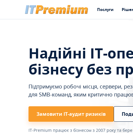
Послуги
Ріше
Надійні IT-оп
бізнесу без п
Підтримуємо робочі місця, сервери, резе
для SMB-команд, яким критично працю
Замовити ІТ-аудит ризиків
Под
IT-Premium працює з бізнесом з 2007 року та бере