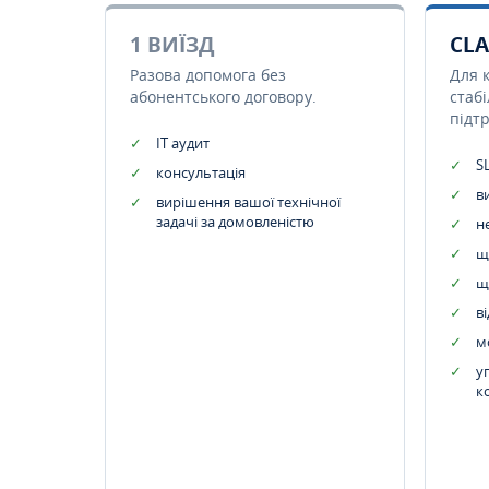
1 ВИЇЗД
CLA
Разова допомога без
Для 
абонентського договору.
стаб
підт
IT аудит
SL
консультація
в
вирішення вашої технічної
задачі за домовленістю
н
щ
щ
в
м
у
к