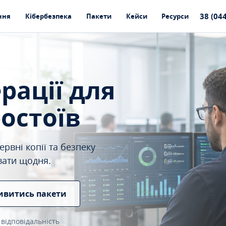
38 (04
ння
Кібербезпека
Пакети
Кейси
Ресурси
ерації для
ростоїв
рвні копії та безпеку
вати щодня.
ивитись пакети
 відповідальність