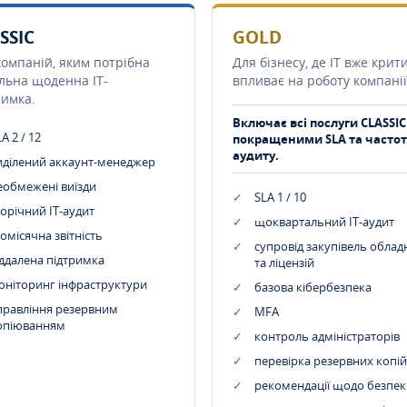
SSIC
GOLD
компаній, яким потрібна
Для бізнесу, де IT вже крит
ільна щоденна IT-
впливає на роботу компанії
римка.
Включає всі послуги CLASSIC
A 2 / 12
покращеними SLA та часто
аудиту.
иділений аккаунт-менеджер
еобмежені виїзди
SLA 1 / 10
орічний IT-аудит
щоквартальний IT-аудит
омісячна звітність
супровід закупівель обла
іддалена підтримка
та ліцензій
оніторинг інфраструктури
базова кібербезпека
правління резервним
MFA
опіюванням
контроль адміністраторів
перевірка резервних копій
рекомендації щодо безпек