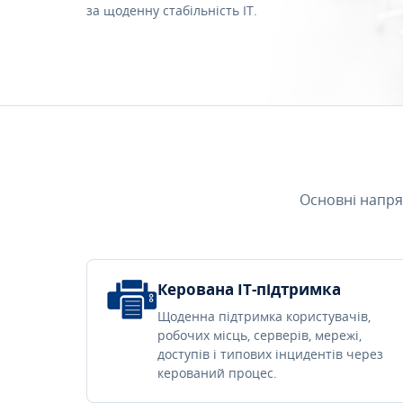
за щоденну стабільність IT.
Основні напря
Керована IT-підтримка
Щоденна підтримка користувачів,
робочих місць, серверів, мережі,
доступів і типових інцидентів через
керований процес.