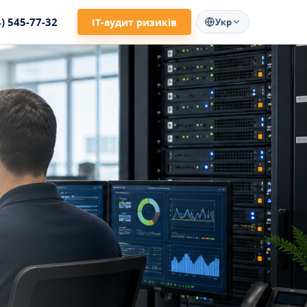
4) 545-77-32
ІТ-аудит ризиків
Укр