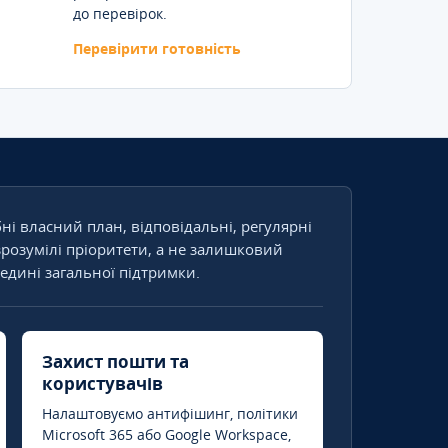
до перевірок.
Перевірити готовність
бні власний план, відповідальні, регулярні
зрозумілі пріоритети, а не залишковий
едині загальної підтримки.
Захист пошти та
користувачів
Налаштовуємо антифішинг, політики
Microsoft 365 або Google Workspace,