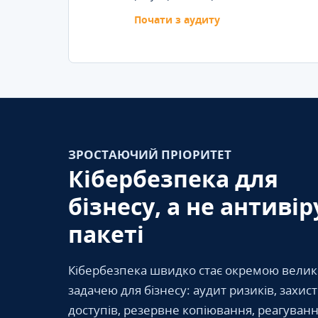
Почати з аудиту
ЗРОСТАЮЧИЙ ПРІОРИТЕТ
Кібербезпека для
бізнесу, а не антивір
пакеті
Кібербезпека швидко стає окремою вели
задачею для бізнесу: аудит ризиків, захис
доступів, резервне копіювання, реагуванн