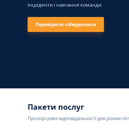
інциденти і навчання команди.
Перевірити кіберризики
Пакети послуг
Прозорі рівні відповідальності для різних по