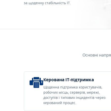
за щоденну стабільність IT.
Основні напря
Керована IT-підтримка
Щоденна підтримка користувачів,
робочих місць, серверів, мережі,
доступів і типових інцидентів через
керований процес.