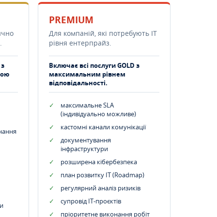
PREMIUM
ично
Для компаній, які потребують ІТ
.
рівня ентерпрайз.
 з
Включає всі послуги GOLD з
тою
максимальним рівнем
відповідальності.
максимальне SLA
(індивідуально можливе)
кастомні канали комунікації
днання
документування
інфраструктури
розширена кібербезпека
план розвитку IT (Roadmap)
регулярний аналіз ризиків
супровід ІТ-проєктів
и
пріоритетне виконання робіт