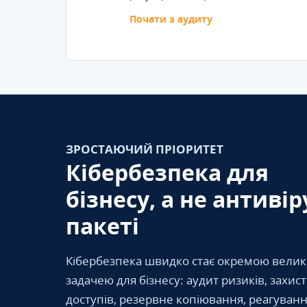
Почати з аудиту
ЗРОСТАЮЧИЙ ПРІОРИТЕТ
Кібербезпека для
бізнесу, а не антивір
пакеті
Кібербезпека швидко стає окремою вели
задачею для бізнесу: аудит ризиків, захис
доступів, резервне копіювання, реагуванн