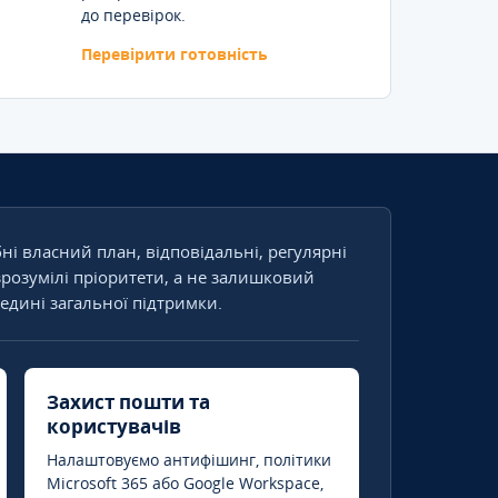
до перевірок.
Перевірити готовність
бні власний план, відповідальні, регулярні
зрозумілі пріоритети, а не залишковий
едині загальної підтримки.
Захист пошти та
користувачів
Налаштовуємо антифішинг, політики
Microsoft 365 або Google Workspace,