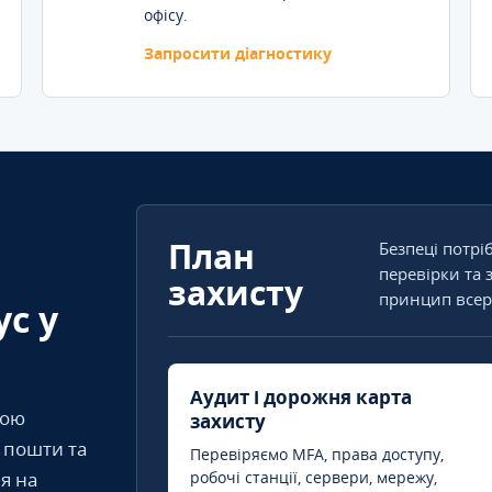
офісу.
Запросити діагностику
План
Безпеці потрі
перевірки та 
захисту
принцип всер
ус у
Аудит і дорожня карта
кою
захисту
т пошти та
Перевіряємо MFA, права доступу,
я на
робочі станції, сервери, мережу,