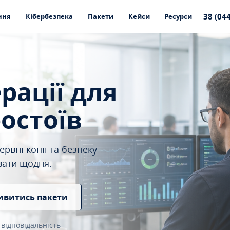
38 (04
ння
Кібербезпека
Пакети
Кейси
Ресурси
ерації для
ростоїв
рвні копії та безпеку
вати щодня.
ивитись пакети
 відповідальність