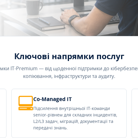
Ключові напрямки послуг
мки IT-Premium — від щоденної підтримки до кібербезпе
копіювання, інфраструктури та аудиту.
Co-Managed IT
Підсилення внутрішньої IT-команди
senior-рівнем для складних інцидентів,
L2/L3 задач, міграцій, документації та
передачі знань.