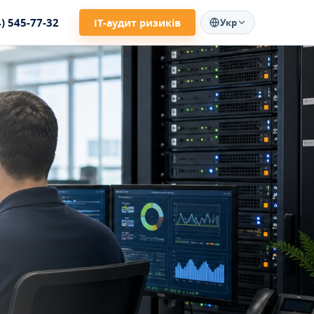
4) 545-77-32
ІТ-аудит ризиків
Укр