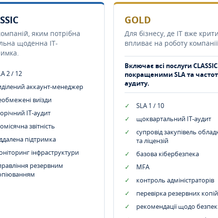
SSIC
GOLD
компаній, яким потрібна
Для бізнесу, де IT вже крит
ільна щоденна IT-
впливає на роботу компанії
римка.
Включає всі послуги CLASSIC
A 2 / 12
покращеними SLA та часто
аудиту.
иділений аккаунт-менеджер
еобмежені виїзди
SLA 1 / 10
орічний IT-аудит
щоквартальний IT-аудит
омісячна звітність
супровід закупівель обла
іддалена підтримка
та ліцензій
оніторинг інфраструктури
базова кібербезпека
правління резервним
MFA
опіюванням
контроль адміністраторів
перевірка резервних копій
рекомендації щодо безпек