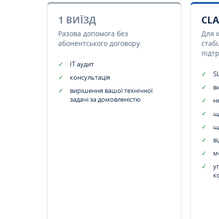
1 ВИЇЗД
CLA
Разова допомога без
Для 
абонентського договору.
стаб
підт
IT аудит
SL
консультація
в
вирішення вашої технічної
задачі за домовленістю
н
щ
щ
в
м
у
к