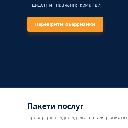
інциденти і навчання команди.
Перевірити кіберризики
Пакети послуг
Прозорі рівні відповідальності для різних по