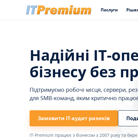
Послуги
Ріше
Надійні IT-оп
бізнесу без п
Підтримуємо робочі місця, сервери, резе
для SMB-команд, яким критично працю
Замовити ІТ-аудит ризиків
Под
IT-Premium працює з бізнесом з 2007 року та бере