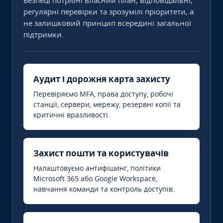
Безпеці потрібні власний план, відповідальні,
регулярні перевірки та зрозумілі пріоритети, а
не залишковий принцип всередині загальної
підтримки.
Аудит і дорожня карта захисту
Перевіряємо MFA, права доступу, робочі
станції, сервери, мережу, резервні копії та
критичні вразливості.
Захист пошти та користувачів
Налаштовуємо антифішинг, політики
Microsoft 365 або Google Workspace,
навчання команди та контроль доступів.