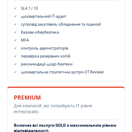
SLA 1 / 10
щоквартальний IT-аудит
супровід закупівель обладнання та ліцензій
базова кібербезпека
MFA
контроль адміністраторів
перевірка резервних копій
рекомендації щодо безпеки
щоквартальна стратегічна зустріч (IT Review)
PREMIUM
Для компаній, які потребують ІТ рівня
ентерпрайз.
Включає всі послуги GOLD з максимальним рівнем
відповідальності.