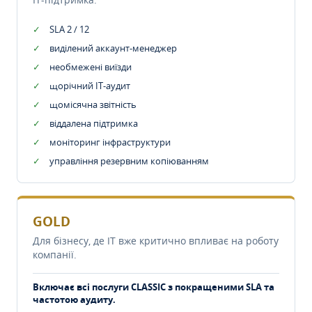
SLA 2 / 12
виділений аккаунт-менеджер
необмежені виїзди
щорічний IT-аудит
щомісячна звітність
віддалена підтримка
моніторинг інфраструктури
управління резервним копіюванням
GOLD
Для бізнесу, де IT вже критично впливає на роботу
компанії.
Включає всі послуги CLASSIC з покращеними SLA та
частотою аудиту.