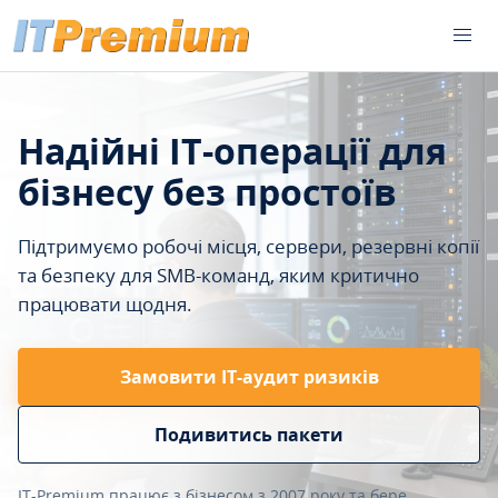
Надійні IT-операції для
бізнесу без простоїв
Підтримуємо робочі місця, сервери, резервні копії
та безпеку для SMB-команд, яким критично
працювати щодня.
Замовити ІТ-аудит ризиків
Подивитись пакети
IT-Premium працює з бізнесом з 2007 року та бере