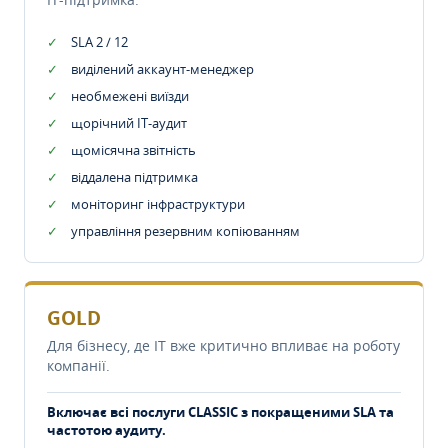
SLA 2 / 12
виділений аккаунт-менеджер
необмежені виїзди
щорічний IT-аудит
щомісячна звітність
віддалена підтримка
моніторинг інфраструктури
управління резервним копіюванням
GOLD
Для бізнесу, де IT вже критично впливає на роботу
компанії.
Включає всі послуги CLASSIC з покращеними SLA та
частотою аудиту.