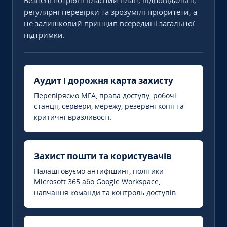
Безпеці потрібні власний план, відповідальні,
регулярні перевірки та зрозумілі пріоритети, а
не залишковий принцип всередині загальної
підтримки.
Аудит і дорожня карта захисту
Перевіряємо MFA, права доступу, робочі
станції, сервери, мережу, резервні копії та
критичні вразливості.
Захист пошти та користувачів
Налаштовуємо антифішинг, політики
Microsoft 365 або Google Workspace,
навчання команди та контроль доступів.