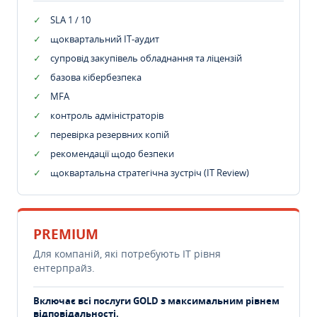
SLA 1 / 10
щоквартальний IT-аудит
супровід закупівель обладнання та ліцензій
базова кібербезпека
MFA
контроль адміністраторів
перевірка резервних копій
рекомендації щодо безпеки
щоквартальна стратегічна зустріч (IT Review)
PREMIUM
Для компаній, які потребують ІТ рівня
ентерпрайз.
Включає всі послуги GOLD з максимальним рівнем
відповідальності.