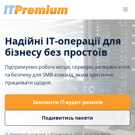
Надійні IT-операції для
бізнесу без простоїв
Підтримуємо робочі місця, сервери, резервні копії
та безпеку для SMB-команд, яким критично
працювати щодня.
Замовити ІТ-аудит ризиків
Подивитись пакети
IT-Premium працює з бізнесом з 2007 року та бере