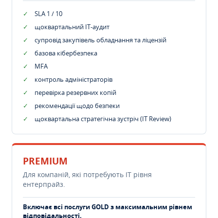
SLA 1 / 10
щоквартальний IT-аудит
супровід закупівель обладнання та ліцензій
базова кібербезпека
MFA
контроль адміністраторів
перевірка резервних копій
рекомендації щодо безпеки
щоквартальна стратегічна зустріч (IT Review)
PREMIUM
Для компаній, які потребують ІТ рівня
ентерпрайз.
Включає всі послуги GOLD з максимальним рівнем
відповідальності.