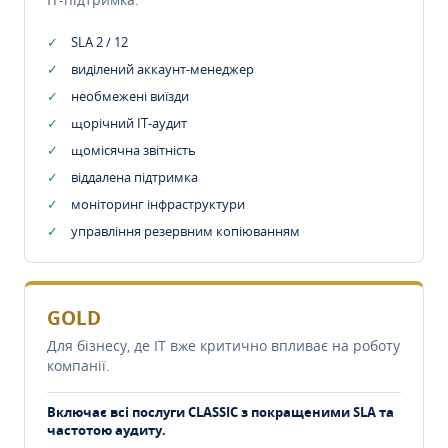
SLA 2 / 12
виділений аккаунт-менеджер
необмежені виїзди
щорічний IT-аудит
щомісячна звітність
віддалена підтримка
моніторинг інфраструктури
управління резервним копіюванням
GOLD
Для бізнесу, де IT вже критично впливає на роботу
компанії.
Включає всі послуги CLASSIC з покращеними SLA та
частотою аудиту.