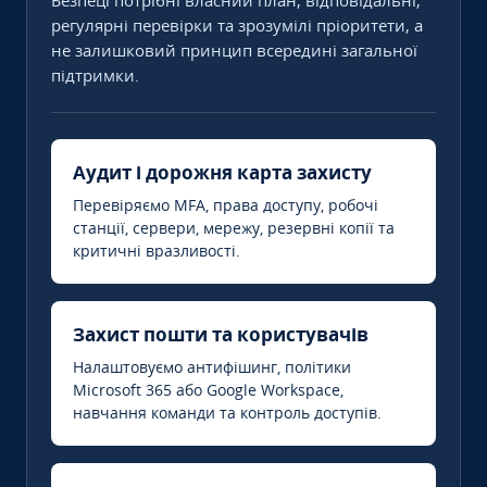
Безпеці потрібні власний план, відповідальні,
регулярні перевірки та зрозумілі пріоритети, а
не залишковий принцип всередині загальної
підтримки.
Аудит і дорожня карта захисту
Перевіряємо MFA, права доступу, робочі
станції, сервери, мережу, резервні копії та
критичні вразливості.
Захист пошти та користувачів
Налаштовуємо антифішинг, політики
Microsoft 365 або Google Workspace,
навчання команди та контроль доступів.