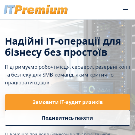
Надійні IT-операції для
бізнесу без простоїв
Підтримуємо робочі місця, сервери, резервні копії
та безпеку для SMB-команд, яким критично
працювати щодня.
Замовити ІТ-аудит ризиків
Подивитись пакети
IT-Premium працює з бізнесом з 2007 року та бере