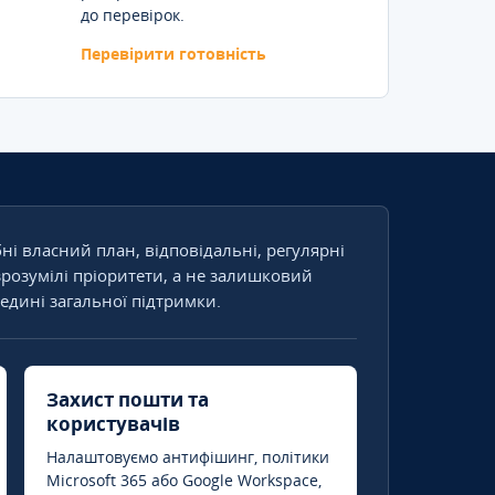
до перевірок.
Перевірити готовність
бні власний план, відповідальні, регулярні
зрозумілі пріоритети, а не залишковий
едині загальної підтримки.
Захист пошти та
користувачів
Налаштовуємо антифішинг, політики
Microsoft 365 або Google Workspace,