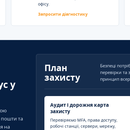
офісу.
Запросити діагностику
План
Безпеці потрі
перевірки та 
захисту
принцип всер
ус у
Аудит і дорожня карта
кою
захисту
т пошти та
Перевіряємо MFA, права доступу,
я на
робочі станції, сервери, мережу,