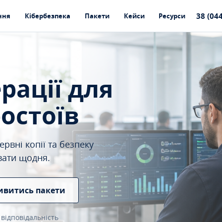
38 (04
ння
Кібербезпека
Пакети
Кейси
Ресурси
ерації для
ростоїв
рвні копії та безпеку
вати щодня.
ивитись пакети
 відповідальність