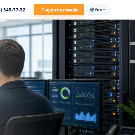
4) 545-77-32
ІТ-аудит ризиків
Укр