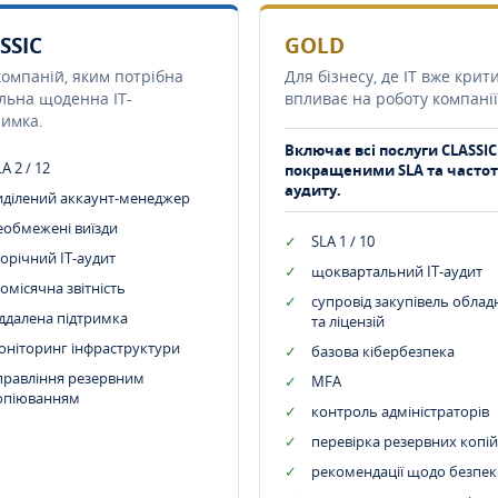
SSIC
GOLD
компаній, яким потрібна
Для бізнесу, де IT вже крит
ільна щоденна IT-
впливає на роботу компанії
римка.
Включає всі послуги CLASSIC
A 2 / 12
покращеними SLA та часто
аудиту.
иділений аккаунт-менеджер
еобмежені виїзди
SLA 1 / 10
орічний IT-аудит
щоквартальний IT-аудит
омісячна звітність
супровід закупівель обла
іддалена підтримка
та ліцензій
оніторинг інфраструктури
базова кібербезпека
правління резервним
MFA
опіюванням
контроль адміністраторів
перевірка резервних копій
рекомендації щодо безпек