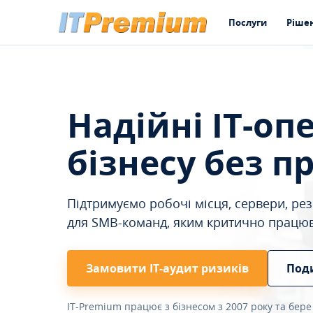
Послуги
Ріше
Надійні IT-оп
бізнесу без п
Підтримуємо робочі місця, сервери, резе
для SMB-команд, яким критично працю
Замовити ІТ-аудит ризиків
Под
IT-Premium працює з бізнесом з 2007 року та бере