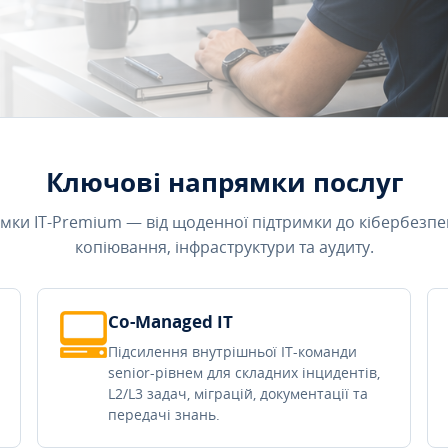
Ключові напрямки послуг
мки IT-Premium — від щоденної підтримки до кібербезпе
копіювання, інфраструктури та аудиту.
Co-Managed IT
Підсилення внутрішньої IT-команди
senior-рівнем для складних інцидентів,
L2/L3 задач, міграцій, документації та
передачі знань.