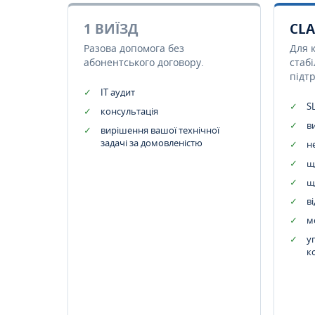
1 ВИЇЗД
CLA
Разова допомога без
Для 
абонентського договору.
стаб
підт
IT аудит
SL
консультація
в
вирішення вашої технічної
задачі за домовленістю
н
щ
щ
в
м
у
к