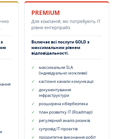
PREMIUM
ично
Для компаній, які потребують ІТ
.
рівня ентерпрайз.
 з
Включає всі послуги GOLD з
тою
максимальним рівнем
відповідальності.
максимальне SLA
(індивідуально можливе)
кастомні канали комунікації
днання
документування
інфраструктури
розширена кібербезпека
план розвитку IT (Roadmap)
регулярний аналіз ризиків
супровід ІТ-проєктів
и
пріоритетне виконання робіт