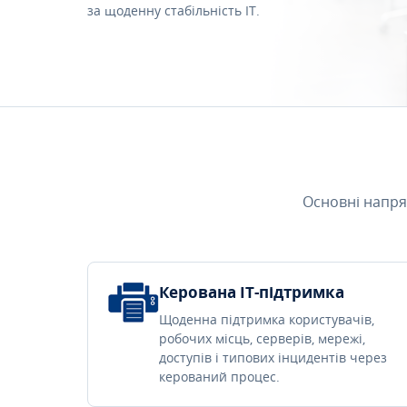
за щоденну стабільність IT.
Основні напря
Керована IT-підтримка
Щоденна підтримка користувачів,
робочих місць, серверів, мережі,
доступів і типових інцидентів через
керований процес.