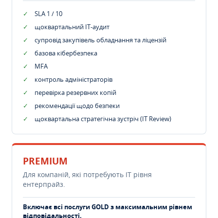
SLA 1 / 10
щоквартальний IT-аудит
супровід закупівель обладнання та ліцензій
базова кібербезпека
MFA
контроль адміністраторів
перевірка резервних копій
рекомендації щодо безпеки
щоквартальна стратегічна зустріч (IT Review)
PREMIUM
Для компаній, які потребують ІТ рівня
ентерпрайз.
Включає всі послуги GOLD з максимальним рівнем
відповідальності.