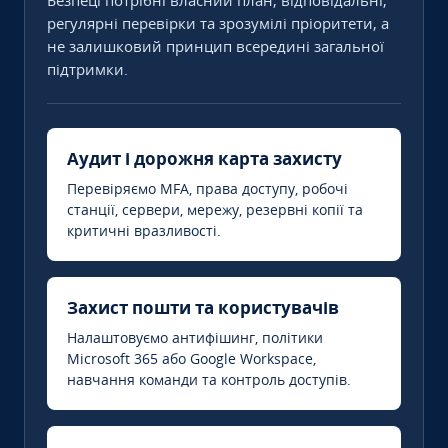
Безпеці потрібні власний план, відповідальні,
регулярні перевірки та зрозумілі пріоритети, а
не залишковий принцип всередині загальної
підтримки.
Аудит і дорожня карта захисту
Перевіряємо MFA, права доступу, робочі
станції, сервери, мережу, резервні копії та
критичні вразливості.
Захист пошти та користувачів
Налаштовуємо антифішинг, політики
Microsoft 365 або Google Workspace,
навчання команди та контроль доступів.