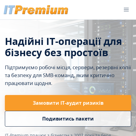
Надійні IT-операції для
бізнесу без простоїв
Підтримуємо робочі місця, сервери, резервні копії
та безпеку для SMB-команд, яким критично
працювати щодня.
Замовити ІТ-аудит ризиків
Подивитись пакети
IT-Premium працює з бізнесом з 2007 року та бере