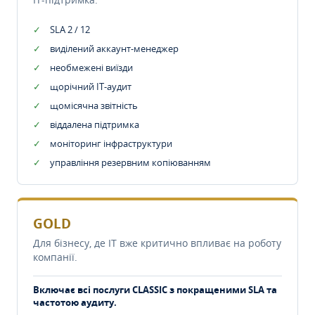
SLA 2 / 12
виділений аккаунт-менеджер
необмежені виїзди
щорічний IT-аудит
щомісячна звітність
віддалена підтримка
моніторинг інфраструктури
управління резервним копіюванням
GOLD
Для бізнесу, де IT вже критично впливає на роботу
компанії.
Включає всі послуги CLASSIC з покращеними SLA та
частотою аудиту.