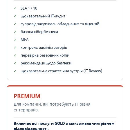
SLA 1 / 10
щоквартальний IT-аудит
супровід закупівель обладнання та ліцензій
базова кібербезпека
MFA
контроль адміністраторів
перевірка резервних копій
рекомендації щодо безпеки
щоквартальна стратегічна зустріч (IT Review)
PREMIUM
Для компаній, які потребують ІТ рівня
ентерпрайз.
Включає всі послуги GOLD з максимальним рівнем
відповідальності.