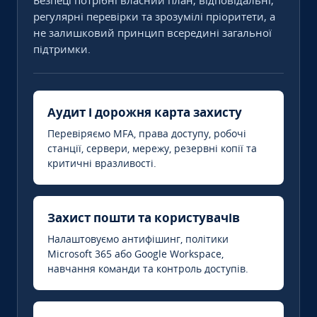
Безпеці потрібні власний план, відповідальні,
регулярні перевірки та зрозумілі пріоритети, а
не залишковий принцип всередині загальної
підтримки.
Аудит і дорожня карта захисту
Перевіряємо MFA, права доступу, робочі
станції, сервери, мережу, резервні копії та
критичні вразливості.
Захист пошти та користувачів
Налаштовуємо антифішинг, політики
Microsoft 365 або Google Workspace,
навчання команди та контроль доступів.