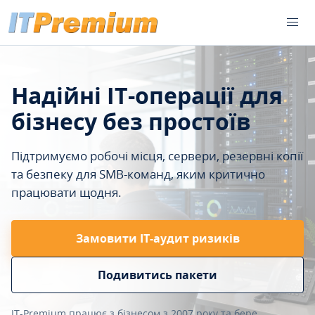
Надійні IT-операції для
бізнесу без простоїв
Підтримуємо робочі місця, сервери, резервні копії
та безпеку для SMB-команд, яким критично
працювати щодня.
Замовити ІТ-аудит ризиків
Подивитись пакети
IT-Premium працює з бізнесом з 2007 року та бере