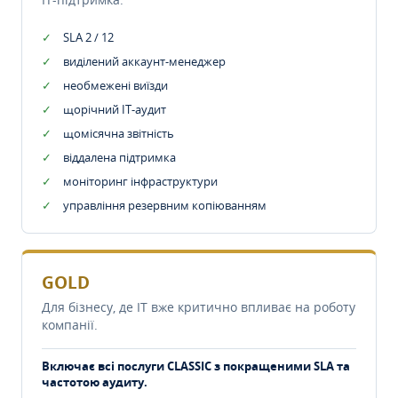
SLA 2 / 12
виділений аккаунт-менеджер
необмежені виїзди
щорічний IT-аудит
щомісячна звітність
віддалена підтримка
моніторинг інфраструктури
управління резервним копіюванням
GOLD
Для бізнесу, де IT вже критично впливає на роботу
компанії.
Включає всі послуги CLASSIC з покращеними SLA та
частотою аудиту.