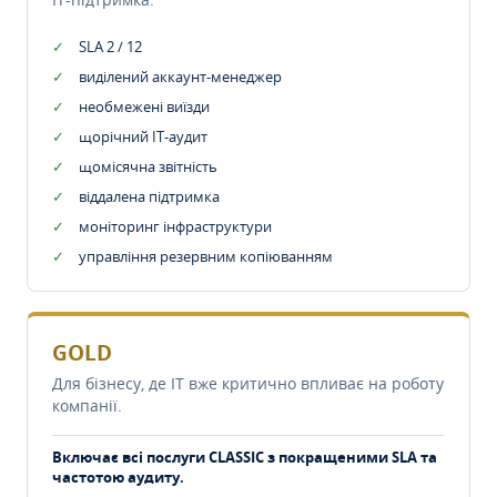
SLA 2 / 12
виділений аккаунт-менеджер
необмежені виїзди
щорічний IT-аудит
щомісячна звітність
віддалена підтримка
моніторинг інфраструктури
управління резервним копіюванням
GOLD
Для бізнесу, де IT вже критично впливає на роботу
компанії.
Включає всі послуги CLASSIC з покращеними SLA та
частотою аудиту.