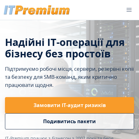
Надійні IT-операції для
бізнесу без простоїв
Підтримуємо робочі місця, сервери, резервні копії
та безпеку для SMB-команд, яким критично
працювати щодня.
Замовити ІТ-аудит ризиків
Подивитись пакети
IT-Premium працює з бізнесом з 2007 року та бере