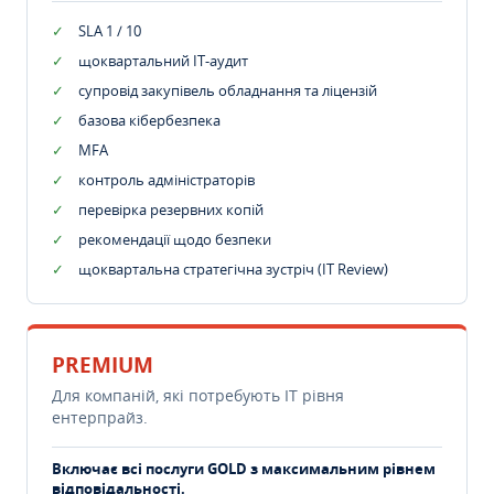
SLA 1 / 10
щоквартальний IT-аудит
супровід закупівель обладнання та ліцензій
базова кібербезпека
MFA
контроль адміністраторів
перевірка резервних копій
рекомендації щодо безпеки
щоквартальна стратегічна зустріч (IT Review)
PREMIUM
Для компаній, які потребують ІТ рівня
ентерпрайз.
Включає всі послуги GOLD з максимальним рівнем
відповідальності.