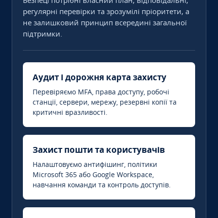
Безпеці потрібні власний план, відповідальні,
регулярні перевірки та зрозумілі пріоритети, а
не залишковий принцип всередині загальної
підтримки.
Аудит і дорожня карта захисту
Перевіряємо MFA, права доступу, робочі
станції, сервери, мережу, резервні копії та
критичні вразливості.
Захист пошти та користувачів
Налаштовуємо антифішинг, політики
Microsoft 365 або Google Workspace,
навчання команди та контроль доступів.