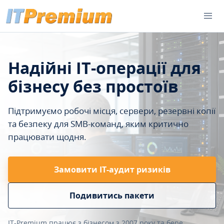
Надійні IT-операції для
бізнесу без простоїв
Підтримуємо робочі місця, сервери, резервні копії
та безпеку для SMB-команд, яким критично
працювати щодня.
Замовити ІТ-аудит ризиків
Подивитись пакети
IT-Premium працює з бізнесом з 2007 року та бере