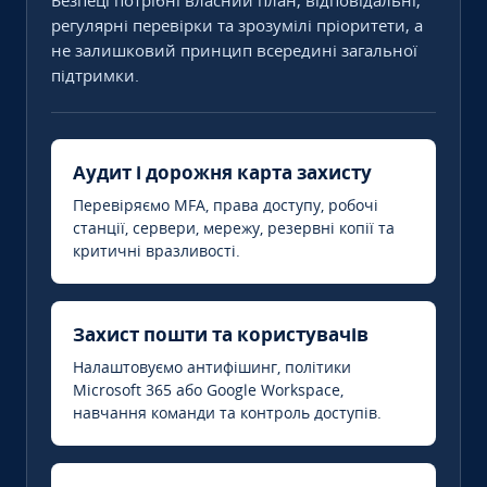
Безпеці потрібні власний план, відповідальні,
регулярні перевірки та зрозумілі пріоритети, а
не залишковий принцип всередині загальної
підтримки.
Аудит і дорожня карта захисту
Перевіряємо MFA, права доступу, робочі
станції, сервери, мережу, резервні копії та
критичні вразливості.
Захист пошти та користувачів
Налаштовуємо антифішинг, політики
Microsoft 365 або Google Workspace,
навчання команди та контроль доступів.