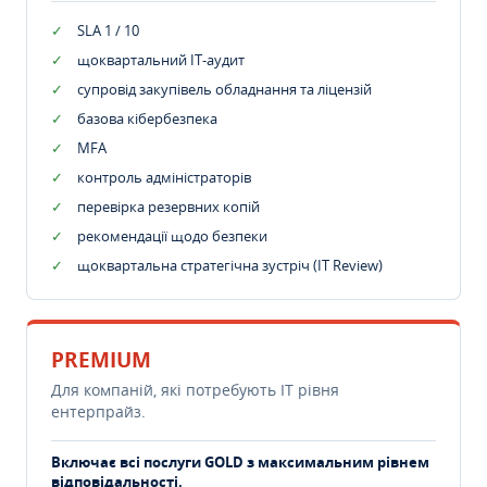
SLA 1 / 10
щоквартальний IT-аудит
супровід закупівель обладнання та ліцензій
базова кібербезпека
MFA
контроль адміністраторів
перевірка резервних копій
рекомендації щодо безпеки
щоквартальна стратегічна зустріч (IT Review)
PREMIUM
Для компаній, які потребують ІТ рівня
ентерпрайз.
Включає всі послуги GOLD з максимальним рівнем
відповідальності.