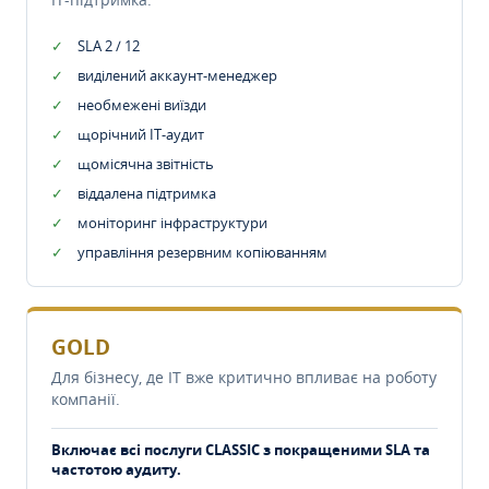
SLA 2 / 12
виділений аккаунт-менеджер
необмежені виїзди
щорічний IT-аудит
щомісячна звітність
віддалена підтримка
моніторинг інфраструктури
управління резервним копіюванням
GOLD
Для бізнесу, де IT вже критично впливає на роботу
компанії.
Включає всі послуги CLASSIC з покращеними SLA та
частотою аудиту.