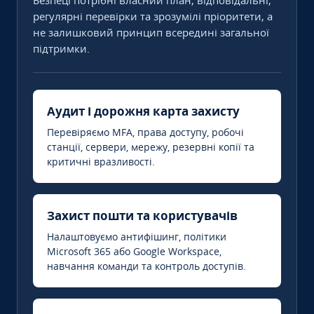
Безпеці потрібні власний план, відповідальні,
регулярні перевірки та зрозумілі пріоритети, а
не залишковий принцип всередині загальної
підтримки.
Аудит і дорожня карта захисту
Перевіряємо MFA, права доступу, робочі
станції, сервери, мережу, резервні копії та
критичні вразливості.
Захист пошти та користувачів
Налаштовуємо антифішинг, політики
Microsoft 365 або Google Workspace,
навчання команди та контроль доступів.