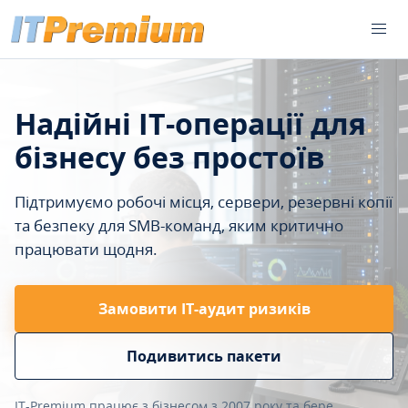
Надійні IT-операції для
бізнесу без простоїв
Підтримуємо робочі місця, сервери, резервні копії
та безпеку для SMB-команд, яким критично
працювати щодня.
Замовити ІТ-аудит ризиків
Подивитись пакети
IT-Premium працює з бізнесом з 2007 року та бере