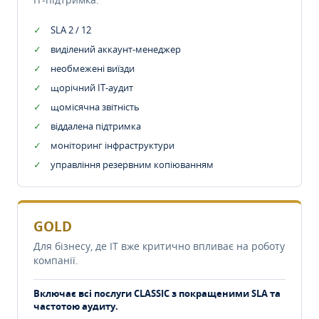
SLA 2 / 12
виділений аккаунт-менеджер
необмежені виїзди
щорічний IT-аудит
щомісячна звітність
віддалена підтримка
моніторинг інфраструктури
управління резервним копіюванням
GOLD
Для бізнесу, де IT вже критично впливає на роботу
компанії.
Включає всі послуги CLASSIC з покращеними SLA та
частотою аудиту.