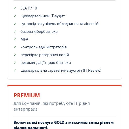
SLA 1 / 10
щоквартальний IT-аудит
супровід закупівель обладнання та ліцензій
базова кібербезпека
MFA
контроль адміністраторів
перевірка резервних копій
рекомендації щодо безпеки
щоквартальна стратегічна зустріч (IT Review)
PREMIUM
Для компаній, які потребують ІТ рівня
ентерпрайз.
Включає всі послуги GOLD з максимальним рівнем
відповідальності.