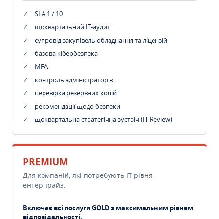
SLA 1 / 10
щоквартальний IT-аудит
супровід закупівель обладнання та ліцензій
базова кібербезпека
MFA
контроль адміністраторів
перевірка резервних копій
рекомендації щодо безпеки
щоквартальна стратегічна зустріч (IT Review)
PREMIUM
Для компаній, які потребують ІТ рівня
ентерпрайз.
Включає всі послуги GOLD з максимальним рівнем
відповідальності.