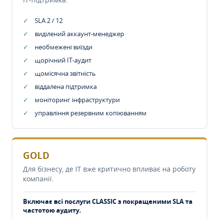
SLA 2 / 12
виділений аккаунт-менеджер
необмежені виїзди
щорічний IT-аудит
щомісячна звітність
віддалена підтримка
моніторинг інфраструктури
управління резервним копіюванням
GOLD
Для бізнесу, де IT вже критично впливає на роботу
компанії.
Включає всі послуги CLASSIC з покращеними SLA та
частотою аудиту.