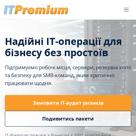
Надійні IT-операції для
бізнесу без простоїв
Підтримуємо робочі місця, сервери, резервні копії
та безпеку для SMB-команд, яким критично
працювати щодня.
Замовити ІТ-аудит ризиків
Подивитись пакети
IT-Premium працює з бізнесом з 2007 року та бере