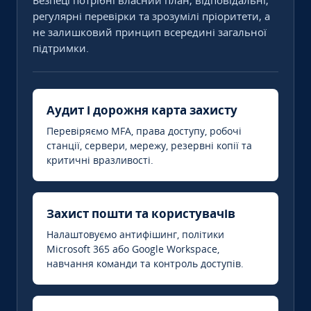
Безпеці потрібні власний план, відповідальні,
регулярні перевірки та зрозумілі пріоритети, а
не залишковий принцип всередині загальної
підтримки.
Аудит і дорожня карта захисту
Перевіряємо MFA, права доступу, робочі
станції, сервери, мережу, резервні копії та
критичні вразливості.
Захист пошти та користувачів
Налаштовуємо антифішинг, політики
Microsoft 365 або Google Workspace,
навчання команди та контроль доступів.