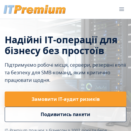
Надійні IT-операції для
бізнесу без простоїв
Підтримуємо робочі місця, сервери, резервні копії
та безпеку для SMB-команд, яким критично
працювати щодня.
Замовити ІТ-аудит ризиків
Подивитись пакети
IT-Premium працює з бізнесом з 2007 року та бере