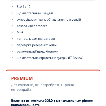
SLA 1 / 10
щоквартальний IT-аудит
супровід закупівель обладнання та ліцензій
базова кібербезпека
MFA
контроль адміністраторів
перевірка резервних копій
рекомендації щодо безпеки
щоквартальна стратегічна зустріч (IT Review)
PREMIUM
Для компаній, які потребують ІТ рівня
ентерпрайз.
Включає всі послуги GOLD з максимальним рівнем
відповідальності.