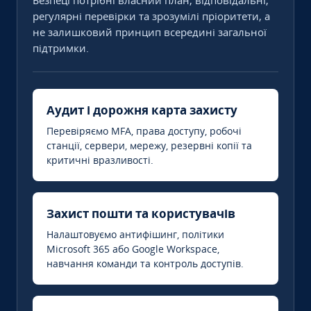
Безпеці потрібні власний план, відповідальні,
регулярні перевірки та зрозумілі пріоритети, а
не залишковий принцип всередині загальної
підтримки.
Аудит і дорожня карта захисту
Перевіряємо MFA, права доступу, робочі
станції, сервери, мережу, резервні копії та
критичні вразливості.
Захист пошти та користувачів
Налаштовуємо антифішинг, політики
Microsoft 365 або Google Workspace,
навчання команди та контроль доступів.