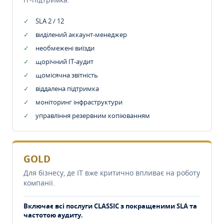
SLA 2 / 12
виділений аккаунт-менеджер
необмежені виїзди
щорічний IT-аудит
щомісячна звітність
віддалена підтримка
моніторинг інфраструктури
управління резервним копіюванням
GOLD
Для бізнесу, де IT вже критично впливає на роботу
компанії.
Включає всі послуги CLASSIC з покращеними SLA та
частотою аудиту.