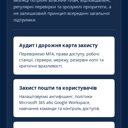
Безпеці потрібні власний план, відповідальні,
регулярні перевірки та зрозумілі пріоритети, а
не залишковий принцип всередині загальної
підтримки.
Аудит і дорожня карта захисту
Перевіряємо MFA, права доступу, робочі
станції, сервери, мережу, резервні копії та
критичні вразливості.
Захист пошти та користувачів
Налаштовуємо антифішинг, політики
Microsoft 365 або Google Workspace,
навчання команди та контроль доступів.