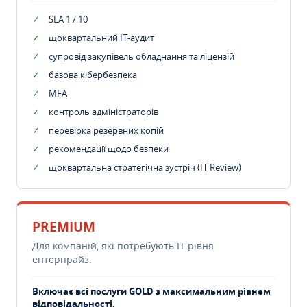
SLA 1 / 10
щоквартальний IT-аудит
супровід закупівель обладнання та ліцензій
базова кібербезпека
MFA
контроль адміністраторів
перевірка резервних копій
рекомендації щодо безпеки
щоквартальна стратегічна зустріч (IT Review)
PREMIUM
Для компаній, які потребують ІТ рівня
ентерпрайз.
Включає всі послуги GOLD з максимальним рівнем
відповідальності.