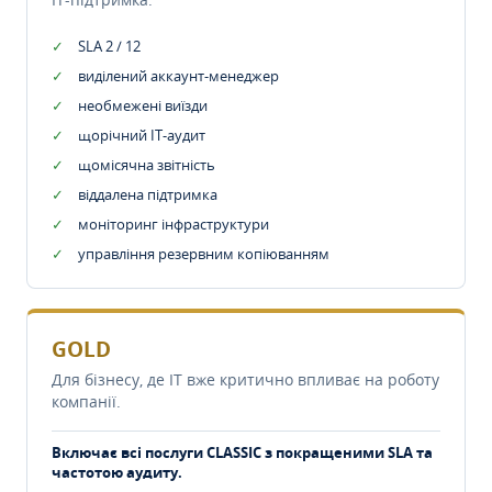
SLA 2 / 12
виділений аккаунт-менеджер
необмежені виїзди
щорічний IT-аудит
щомісячна звітність
віддалена підтримка
моніторинг інфраструктури
управління резервним копіюванням
GOLD
Для бізнесу, де IT вже критично впливає на роботу
компанії.
Включає всі послуги CLASSIC з покращеними SLA та
частотою аудиту.