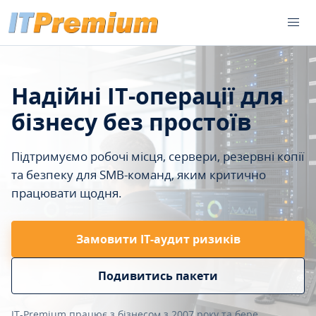
Надійні IT-операції для
бізнесу без простоїв
Підтримуємо робочі місця, сервери, резервні копії
та безпеку для SMB-команд, яким критично
працювати щодня.
Замовити ІТ-аудит ризиків
Подивитись пакети
IT-Premium працює з бізнесом з 2007 року та бере