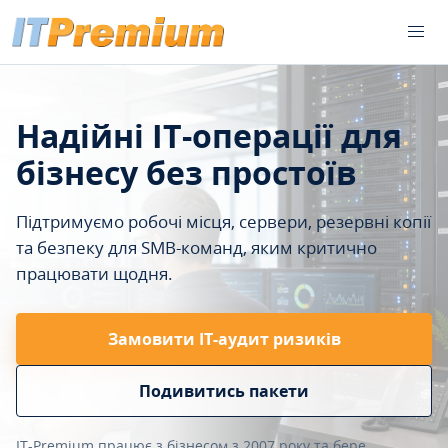
Надійні IT-операції для
бізнесу без простоїв
Підтримуємо робочі місця, сервери, резервні копії
та безпеку для SMB-команд, яким критично
працювати щодня.
Замовити ІТ-аудит ризиків
Подивитись пакети
IT-Premium працює з бізнесом з 2007 року та бере