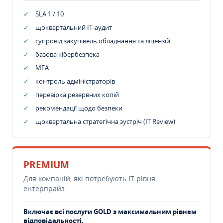
SLA 1 / 10
щоквартальний IT-аудит
супровід закупівель обладнання та ліцензій
базова кібербезпека
MFA
контроль адміністраторів
перевірка резервних копій
рекомендації щодо безпеки
щоквартальна стратегічна зустріч (IT Review)
PREMIUM
Для компаній, які потребують ІТ рівня
ентерпрайз.
Включає всі послуги GOLD з максимальним рівнем
відповідальності.