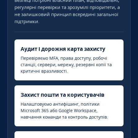
Безпеці потрібні власний план, відповідальні,
регулярні перевірки та зрозумілі пріоритети, а
не залишковий принцип всередині загальної
підтримки.
Аудит і дорожня карта захисту
Перевіряємо MFA, права доступу, робочі
станції, сервери, мережу, резервні копії та
критичні вразливості.
Захист пошти та користувачів
Налаштовуємо антифішинг, політики
Microsoft 365 або Google Workspace,
навчання команди та контроль доступів.