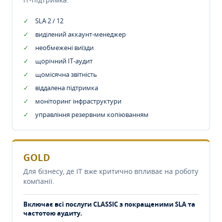
SLA 2 / 12
виділений аккаунт-менеджер
необмежені виїзди
щорічний IT-аудит
щомісячна звітність
віддалена підтримка
моніторинг інфраструктури
управління резервним копіюванням
GOLD
Для бізнесу, де IT вже критично впливає на роботу
компанії.
Включає всі послуги CLASSIC з покращеними SLA та
частотою аудиту.