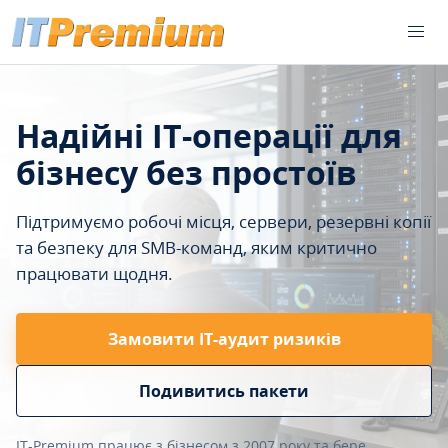
Надійні IT-операції для
бізнесу без простоїв
Підтримуємо робочі місця, сервери, резервні копії
та безпеку для SMB-команд, яким критично
працювати щодня.
Замовити ІТ-аудит ризиків
Подивитись пакети
IT-Premium працює з бізнесом з 2007 року та бере