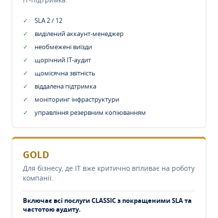
SLA 2 / 12
виділений аккаунт-менеджер
необмежені виїзди
щорічний IT-аудит
щомісячна звітність
віддалена підтримка
моніторинг інфраструктури
управління резервним копіюванням
GOLD
Для бізнесу, де IT вже критично впливає на роботу
компанії.
Включає всі послуги CLASSIC з покращеними SLA та
частотою аудиту.