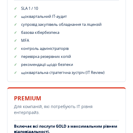
SLA 1 / 10
щоквартальний IT-аудит
супровід закупівель обладнання та ліцензій
базова кібербезпека
MFA
контроль адміністраторів
перевірка резервних копій
рекомендації щодо безпеки
щоквартальна стратегічна зустріч (IT Review)
PREMIUM
Для компаній, які потребують ІТ рівня
ентерпрайз.
Включає всі послуги GOLD з максимальним рівнем
відповідальності.