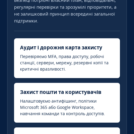
Безпеці потрібні власний план, відповідальні,
регулярні перевірки та зрозумілі пріоритети, а
не залишковий принцип всередині загальної
підтримки.
Аудит і дорожня карта захисту
Перевіряємо MFA, права доступу, робочі
станції, сервери, мережу, резервні копії та
критичні вразливості.
Захист пошти та користувачів
Налаштовуємо антифішинг, політики
Microsoft 365 або Google Workspace,
навчання команди та контроль доступів.