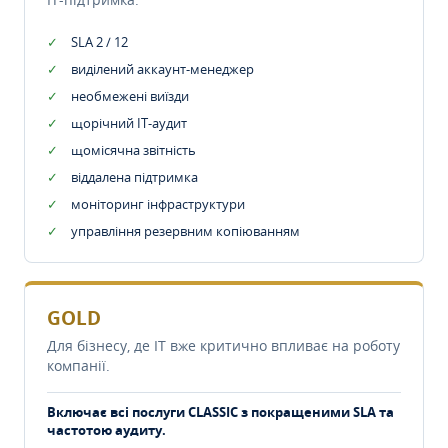
SLA 2 / 12
виділений аккаунт-менеджер
необмежені виїзди
щорічний IT-аудит
щомісячна звітність
віддалена підтримка
моніторинг інфраструктури
управління резервним копіюванням
GOLD
Для бізнесу, де IT вже критично впливає на роботу
компанії.
Включає всі послуги CLASSIC з покращеними SLA та
частотою аудиту.