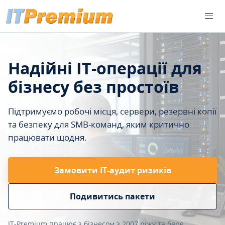
Надійні IT-операції для
бізнесу без простоїв
Підтримуємо робочі місця, сервери, резервні копії
та безпеку для SMB-команд, яким критично
працювати щодня.
Замовити ІТ-аудит ризиків
Подивитись пакети
IT-Premium працює з бізнесом з 2007 року та бере