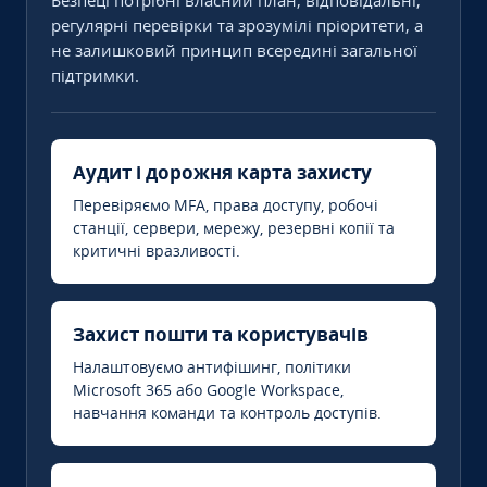
Безпеці потрібні власний план, відповідальні,
регулярні перевірки та зрозумілі пріоритети, а
не залишковий принцип всередині загальної
підтримки.
Аудит і дорожня карта захисту
Перевіряємо MFA, права доступу, робочі
станції, сервери, мережу, резервні копії та
критичні вразливості.
Захист пошти та користувачів
Налаштовуємо антифішинг, політики
Microsoft 365 або Google Workspace,
навчання команди та контроль доступів.