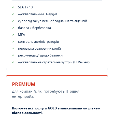
SLA 1 / 10
щоквартальний IT-аудит
супровід закупівель обладнання та ліцензій
базова кібербезпека
MFA
контроль адміністраторів
перевірка резервних копій
рекомендації щодо безпеки
щоквартальна стратегічна зустріч (IT Review)
PREMIUM
Для компаній, які потребують ІТ рівня
ентерпрайз.
Включає всі послуги GOLD з максимальним рівнем
відповідальності.