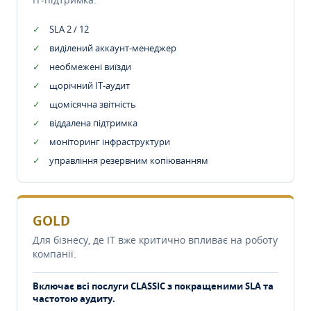
SLA 2 / 12
виділений аккаунт-менеджер
необмежені виїзди
щорічний IT-аудит
щомісячна звітність
віддалена підтримка
моніторинг інфраструктури
управління резервним копіюванням
GOLD
Для бізнесу, де IT вже критично впливає на роботу
компанії.
Включає всі послуги CLASSIC з покращеними SLA та
частотою аудиту.