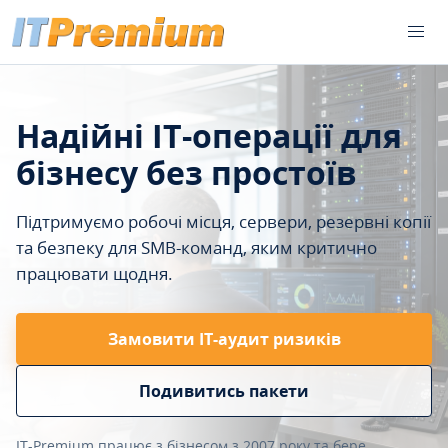
Надійні IT-операції для
бізнесу без простоїв
Підтримуємо робочі місця, сервери, резервні копії
та безпеку для SMB-команд, яким критично
працювати щодня.
Замовити ІТ-аудит ризиків
Подивитись пакети
IT-Premium працює з бізнесом з 2007 року та бере