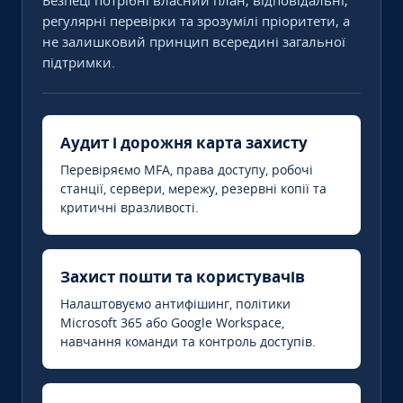
Безпеці потрібні власний план, відповідальні,
регулярні перевірки та зрозумілі пріоритети, а
не залишковий принцип всередині загальної
підтримки.
Аудит і дорожня карта захисту
Перевіряємо MFA, права доступу, робочі
станції, сервери, мережу, резервні копії та
критичні вразливості.
Захист пошти та користувачів
Налаштовуємо антифішинг, політики
Microsoft 365 або Google Workspace,
навчання команди та контроль доступів.