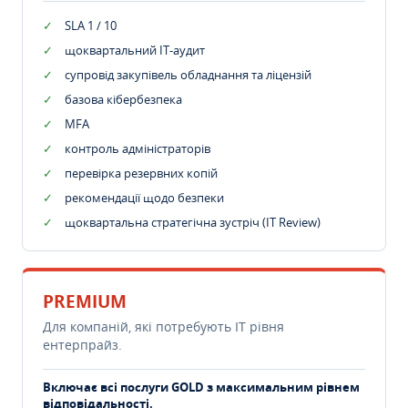
SLA 1 / 10
щоквартальний IT-аудит
супровід закупівель обладнання та ліцензій
базова кібербезпека
MFA
контроль адміністраторів
перевірка резервних копій
рекомендації щодо безпеки
щоквартальна стратегічна зустріч (IT Review)
PREMIUM
Для компаній, які потребують ІТ рівня
ентерпрайз.
Включає всі послуги GOLD з максимальним рівнем
відповідальності.