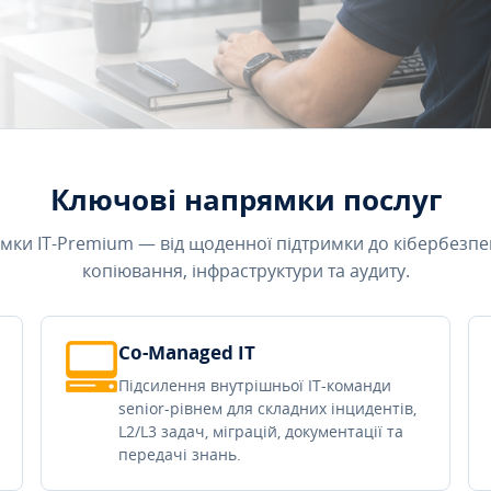
Ключові напрямки послуг
мки IT-Premium — від щоденної підтримки до кібербезпе
копіювання, інфраструктури та аудиту.
Co-Managed IT
Підсилення внутрішньої IT-команди
senior-рівнем для складних інцидентів,
L2/L3 задач, міграцій, документації та
передачі знань.