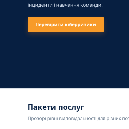
інциденти і навчання команди.
Перевірити кіберризики
Пакети послуг
Прозорі рівні відповідальності для різних по