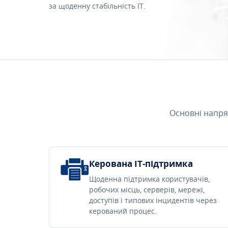
за щоденну стабільність IT.
Основні напря
Керована IT-підтримка
Щоденна підтримка користувачів,
робочих місць, серверів, мережі,
доступів і типових інцидентів через
керований процес.