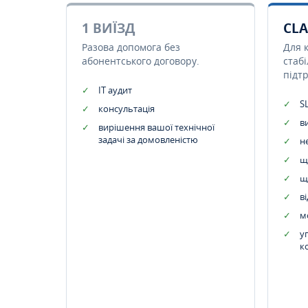
1 ВИЇЗД
CLA
Разова допомога без
Для 
абонентського договору.
стаб
підт
IT аудит
SL
консультація
в
вирішення вашої технічної
задачі за домовленістю
н
щ
щ
в
м
у
к