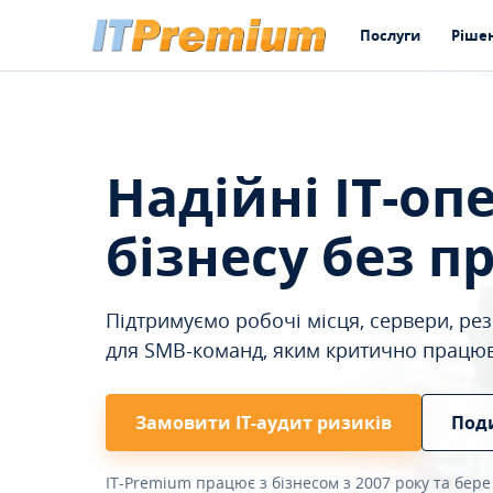
Послуги
Ріше
Надійні IT-оп
бізнесу без п
Підтримуємо робочі місця, сервери, резе
для SMB-команд, яким критично працю
Замовити ІТ-аудит ризиків
Под
IT-Premium працює з бізнесом з 2007 року та бере