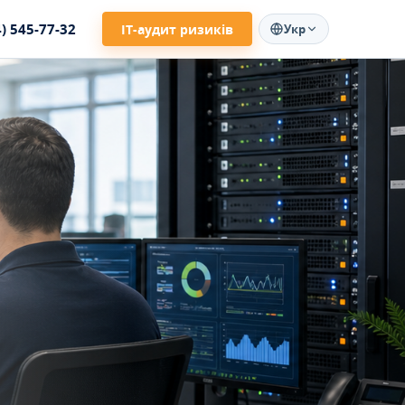
4) 545-77-32
ІТ-аудит ризиків
Укр