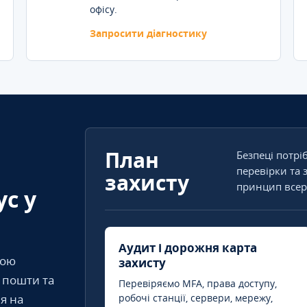
офісу.
Запросити діагностику
План
Безпеці потрі
перевірки та 
захисту
принцип всер
ус у
Аудит і дорожня карта
кою
захисту
т пошти та
Перевіряємо MFA, права доступу,
я на
робочі станції, сервери, мережу,