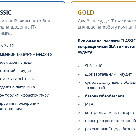
SSIC
GOLD
компаній, яким потрібна
Для бізнесу, де IT вже крит
ільна щоденна IT-
впливає на роботу компанії
римка.
Включає всі послуги CLASSIC
A 2 / 12
покращеними SLA та часто
аудиту.
иділений аккаунт-менеджер
еобмежені виїзди
SLA 1 / 10
орічний IT-аудит
щоквартальний IT-аудит
омісячна звітність
супровід закупівель обла
іддалена підтримка
та ліцензій
оніторинг інфраструктури
базова кібербезпека
правління резервним
MFA
опіюванням
контроль адміністраторів
перевірка резервних копій
рекомендації щодо безпек