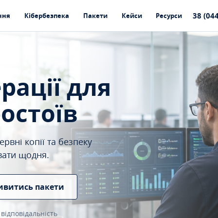
38 (04
ння
Кібербезпека
Пакети
Кейси
Ресурси
ерації для
ростоїв
рвні копії та безпеку
вати щодня.
ивитись пакети
 відповідальність