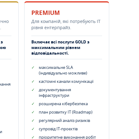
PREMIUM
ично
Для компаній, які потребують ІТ
.
рівня ентерпрайз.
 з
Включає всі послуги GOLD з
тою
максимальним рівнем
відповідальності.
максимальне SLA
(індивідуально можливе)
кастомні канали комунікації
днання
документування
інфраструктури
розширена кібербезпека
план розвитку IT (Roadmap)
регулярний аналіз ризиків
супровід ІТ-проєктів
и
пріоритетне виконання робіт