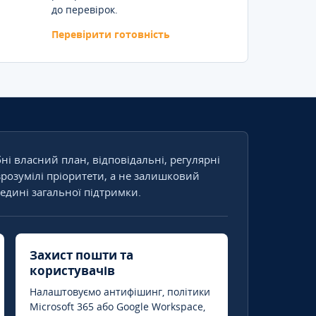
до перевірок.
Перевірити готовність
бні власний план, відповідальні, регулярні
зрозумілі пріоритети, а не залишковий
едині загальної підтримки.
Захист пошти та
користувачів
Налаштовуємо антифішинг, політики
Microsoft 365 або Google Workspace,