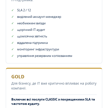
SLA 2 / 12
виділений аккаунт-менеджер
необмежені виїзди
щорічний IT-аудит
щомісячна звітність
віддалена підтримка
моніторинг інфраструктури
управління резервним копіюванням
GOLD
Для бізнесу, де IT вже критично впливає на роботу
компанії.
Включає всі послуги CLASSIC з покращеними SLA та
частотою аудиту.