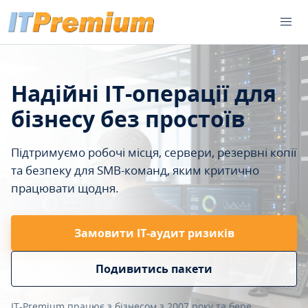
Надійні IT-операції для
бізнесу без простоїв
Підтримуємо робочі місця, сервери, резервні копії
та безпеку для SMB-команд, яким критично
працювати щодня.
Замовити ІТ-аудит ризиків
Подивитись пакети
IT-Premium працює з бізнесом з 2007 року та бере