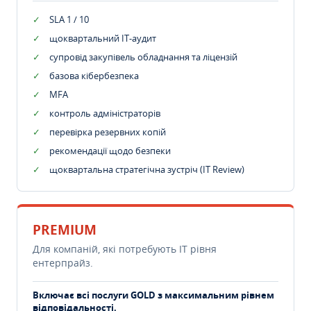
SLA 1 / 10
щоквартальний IT-аудит
супровід закупівель обладнання та ліцензій
базова кібербезпека
MFA
контроль адміністраторів
перевірка резервних копій
рекомендації щодо безпеки
щоквартальна стратегічна зустріч (IT Review)
PREMIUM
Для компаній, які потребують ІТ рівня
ентерпрайз.
Включає всі послуги GOLD з максимальним рівнем
відповідальності.