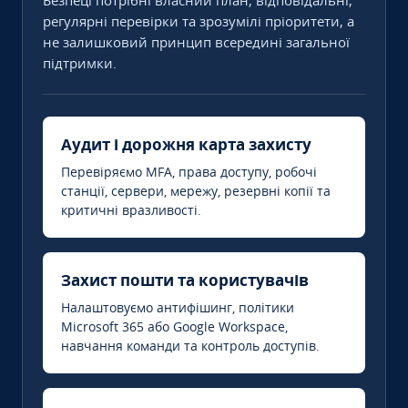
Безпеці потрібні власний план, відповідальні,
регулярні перевірки та зрозумілі пріоритети, а
не залишковий принцип всередині загальної
підтримки.
Аудит і дорожня карта захисту
Перевіряємо MFA, права доступу, робочі
станції, сервери, мережу, резервні копії та
критичні вразливості.
Захист пошти та користувачів
Налаштовуємо антифішинг, політики
Microsoft 365 або Google Workspace,
навчання команди та контроль доступів.