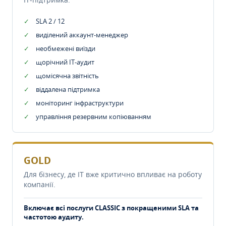
SLA 2 / 12
виділений аккаунт-менеджер
необмежені виїзди
щорічний IT-аудит
щомісячна звітність
віддалена підтримка
моніторинг інфраструктури
управління резервним копіюванням
GOLD
Для бізнесу, де IT вже критично впливає на роботу
компанії.
Включає всі послуги CLASSIC з покращеними SLA та
частотою аудиту.