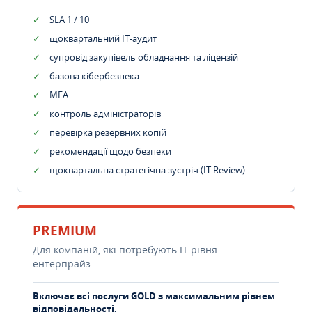
SLA 1 / 10
щоквартальний IT-аудит
супровід закупівель обладнання та ліцензій
базова кібербезпека
MFA
контроль адміністраторів
перевірка резервних копій
рекомендації щодо безпеки
щоквартальна стратегічна зустріч (IT Review)
PREMIUM
Для компаній, які потребують ІТ рівня
ентерпрайз.
Включає всі послуги GOLD з максимальним рівнем
відповідальності.