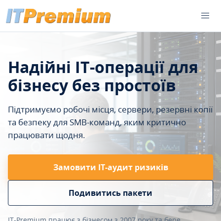
Надійні IT-операції для
бізнесу без простоїв
Підтримуємо робочі місця, сервери, резервні копії
та безпеку для SMB-команд, яким критично
працювати щодня.
Замовити ІТ-аудит ризиків
Подивитись пакети
IT-Premium працює з бізнесом з 2007 року та бере