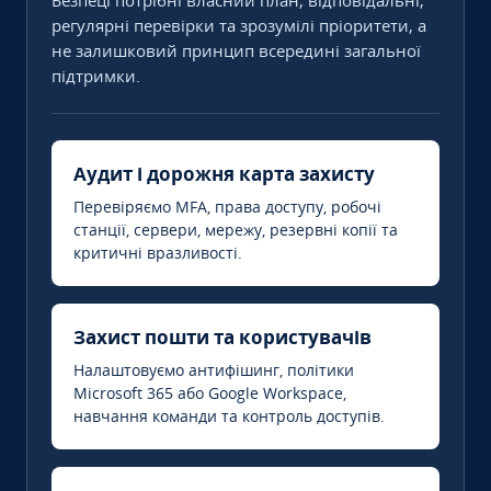
Безпеці потрібні власний план, відповідальні,
регулярні перевірки та зрозумілі пріоритети, а
не залишковий принцип всередині загальної
підтримки.
Аудит і дорожня карта захисту
Перевіряємо MFA, права доступу, робочі
станції, сервери, мережу, резервні копії та
критичні вразливості.
Захист пошти та користувачів
Налаштовуємо антифішинг, політики
Microsoft 365 або Google Workspace,
навчання команди та контроль доступів.