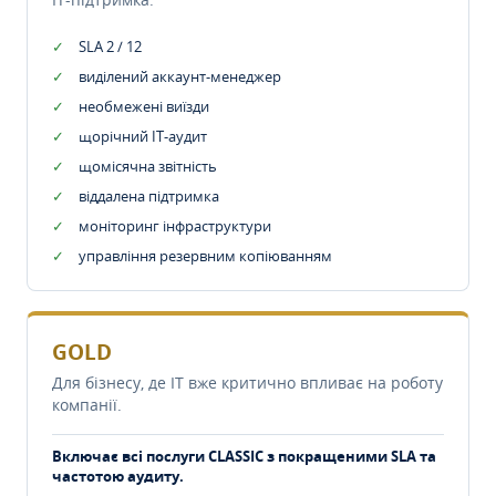
SLA 2 / 12
виділений аккаунт-менеджер
необмежені виїзди
щорічний IT-аудит
щомісячна звітність
віддалена підтримка
моніторинг інфраструктури
управління резервним копіюванням
GOLD
Для бізнесу, де IT вже критично впливає на роботу
компанії.
Включає всі послуги CLASSIC з покращеними SLA та
частотою аудиту.