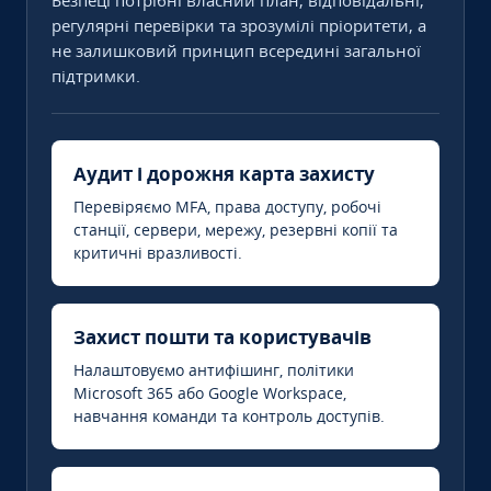
Безпеці потрібні власний план, відповідальні,
регулярні перевірки та зрозумілі пріоритети, а
не залишковий принцип всередині загальної
підтримки.
Аудит і дорожня карта захисту
Перевіряємо MFA, права доступу, робочі
станції, сервери, мережу, резервні копії та
критичні вразливості.
Захист пошти та користувачів
Налаштовуємо антифішинг, політики
Microsoft 365 або Google Workspace,
навчання команди та контроль доступів.