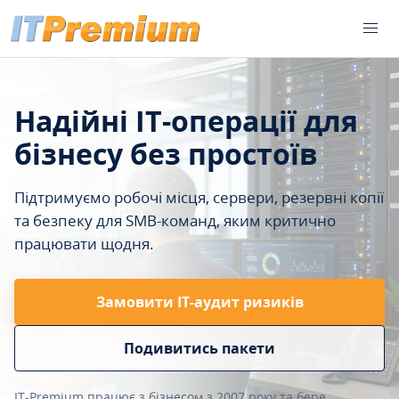
Надійні IT-операції для
бізнесу без простоїв
Підтримуємо робочі місця, сервери, резервні копії
та безпеку для SMB-команд, яким критично
працювати щодня.
Замовити ІТ-аудит ризиків
Подивитись пакети
IT-Premium працює з бізнесом з 2007 року та бере