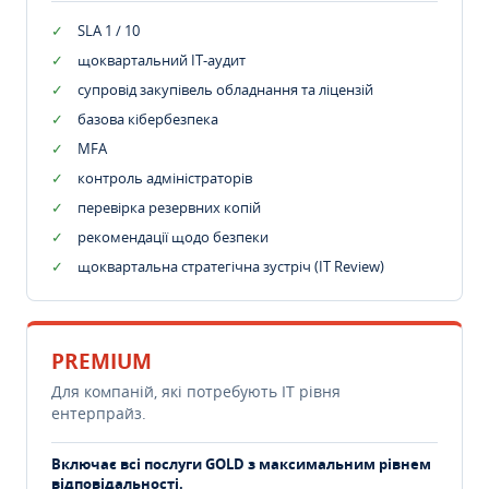
SLA 1 / 10
щоквартальний IT-аудит
супровід закупівель обладнання та ліцензій
базова кібербезпека
MFA
контроль адміністраторів
перевірка резервних копій
рекомендації щодо безпеки
щоквартальна стратегічна зустріч (IT Review)
PREMIUM
Для компаній, які потребують ІТ рівня
ентерпрайз.
Включає всі послуги GOLD з максимальним рівнем
відповідальності.