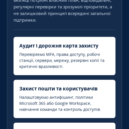
Безпеці потрібні власний план, відповідальні,
регулярні перевірки та зрозумілі пріоритети, а
не залишковий принцип всередині загальної
підтримки.
Аудит і дорожня карта захисту
Перевіряємо MFA, права доступу, робочі
станції, сервери, мережу, резервні копії та
критичні вразливості.
Захист пошти та користувачів
Налаштовуємо антифішинг, політики
Microsoft 365 або Google Workspace,
навчання команди та контроль доступів.