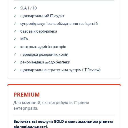
SLA 1 / 10
щоквартальний IT-аудит
супровід закупівель обладнання та ліцензій
базова кібербезпека
MFA
контроль адміністраторів
перевірка резервних копій
рекомендації щодо безпеки
щоквартальна стратегічна зустріч (IT Review)
PREMIUM
Для компаній, які потребують ІТ рівня
ентерпрайз.
Включає всі послуги GOLD з максимальним рівнем
відповідальності.