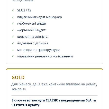
SLA 2 / 12
виділений аккаунт-менеджер
необмежені виїзди
щорічний IT-аудит
щомісячна звітність
віддалена підтримка
моніторинг інфраструктури
управління резервним копіюванням
GOLD
Для бізнесу, де IT вже критично впливає на роботу
компанії.
Включає всі послуги CLASSIC з покращеними SLA та
частотою аудиту.