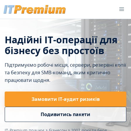
Надійні IT-операції для
бізнесу без простоїв
Підтримуємо робочі місця, сервери, резервні копії
та безпеку для SMB-команд, яким критично
працювати щодня.
Замовити ІТ-аудит ризиків
Подивитись пакети
IT-Premium працює з бізнесом з 2007 року та бере