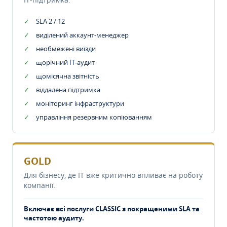
SLA 2 / 12
виділений аккаунт-менеджер
необмежені виїзди
щорічний IT-аудит
щомісячна звітність
віддалена підтримка
моніторинг інфраструктури
управління резервним копіюванням
GOLD
Для бізнесу, де IT вже критично впливає на роботу
компанії.
Включає всі послуги CLASSIC з покращеними SLA та
частотою аудиту.