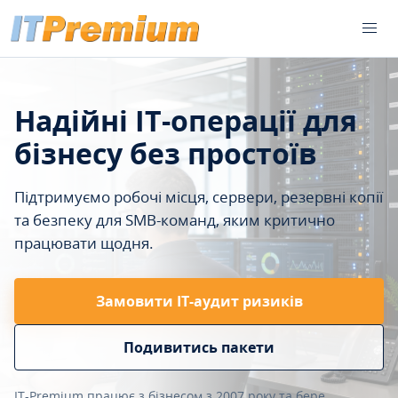
Надійні IT-операції для
бізнесу без простоїв
Підтримуємо робочі місця, сервери, резервні копії
та безпеку для SMB-команд, яким критично
працювати щодня.
Замовити ІТ-аудит ризиків
Подивитись пакети
IT-Premium працює з бізнесом з 2007 року та бере