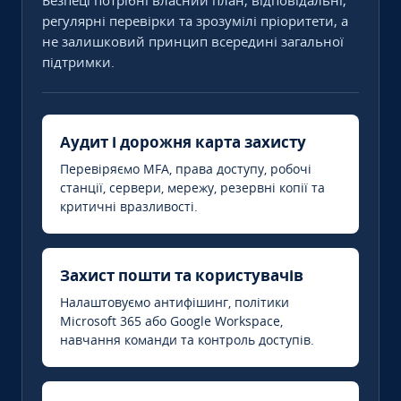
Безпеці потрібні власний план, відповідальні,
регулярні перевірки та зрозумілі пріоритети, а
не залишковий принцип всередині загальної
підтримки.
Аудит і дорожня карта захисту
Перевіряємо MFA, права доступу, робочі
станції, сервери, мережу, резервні копії та
критичні вразливості.
Захист пошти та користувачів
Налаштовуємо антифішинг, політики
Microsoft 365 або Google Workspace,
навчання команди та контроль доступів.