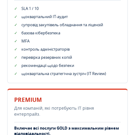
SLA 1 / 10
щоквартальний IT-аудит
супровід закупівель обладнання та ліцензій
базова кібербезпека
MFA
контроль адміністраторів
перевірка резервних копій
рекомендації щодо безпеки
щоквартальна стратегічна зустріч (IT Review)
PREMIUM
Для компаній, які потребують ІТ рівня
ентерпрайз.
Включає всі послуги GOLD з максимальним рівнем
відповідальності.