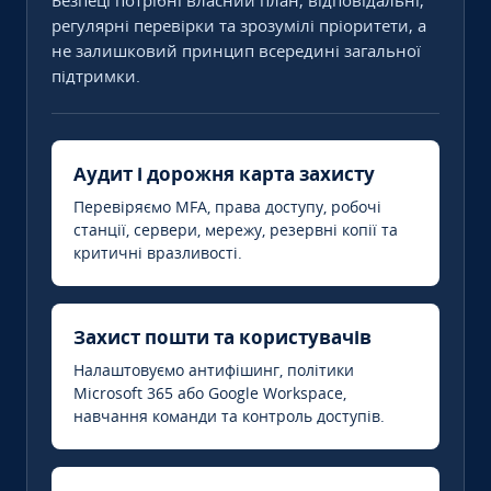
Безпеці потрібні власний план, відповідальні,
регулярні перевірки та зрозумілі пріоритети, а
не залишковий принцип всередині загальної
підтримки.
Аудит і дорожня карта захисту
Перевіряємо MFA, права доступу, робочі
станції, сервери, мережу, резервні копії та
критичні вразливості.
Захист пошти та користувачів
Налаштовуємо антифішинг, політики
Microsoft 365 або Google Workspace,
навчання команди та контроль доступів.