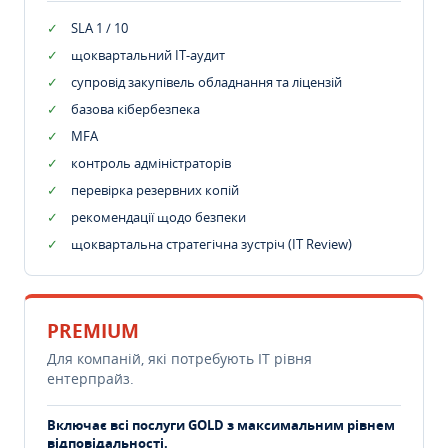
SLA 1 / 10
щоквартальний IT-аудит
супровід закупівель обладнання та ліцензій
базова кібербезпека
MFA
контроль адміністраторів
перевірка резервних копій
рекомендації щодо безпеки
щоквартальна стратегічна зустріч (IT Review)
PREMIUM
Для компаній, які потребують ІТ рівня
ентерпрайз.
Включає всі послуги GOLD з максимальним рівнем
відповідальності.