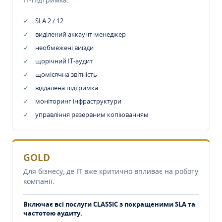
SLA 2 / 12
виділений аккаунт-менеджер
необмежені виїзди
щорічний IT-аудит
щомісячна звітність
віддалена підтримка
моніторинг інфраструктури
управління резервним копіюванням
GOLD
Для бізнесу, де IT вже критично впливає на роботу
компанії.
Включає всі послуги CLASSIC з покращеними SLA та
частотою аудиту.