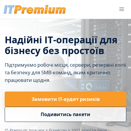
Надійні IT-операції для
бізнесу без простоїв
Підтримуємо робочі місця, сервери, резервні копії
та безпеку для SMB-команд, яким критично
працювати щодня.
Замовити ІТ-аудит ризиків
Подивитись пакети
IT-Premium працює з бізнесом з 2007 року та бере