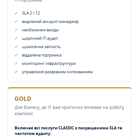
SLA 2 / 12
виділений аккаунт-менеджер
необмежені виїзди
щорічний IT-аудит
щомісячна звітність
віддалена підтримка
моніторинг інфраструктури
управління резервним копіюванням
GOLD
Для бізнесу, де IT вже критично впливає на роботу
компанії.
Включає всі послуги CLASSIC з покращеними SLA та
частотою аудиту.