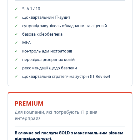
SLA 1 / 10
щоквартальний IT-аудит
супровід закупівель обладнання та ліцензій
базова кібербезпека
MFA
контроль адміністраторів
перевірка резервних копій
рекомендації щодо безпеки
щоквартальна стратегічна зустріч (IT Review)
PREMIUM
Для компаній, які потребують ІТ рівня
ентерпрайз.
Включає всі послуги GOLD з максимальним рівнем
відповідальності.