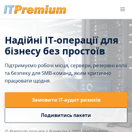
Надійні IT-операції для
бізнесу без простоїв
Підтримуємо робочі місця, сервери, резервні копії
та безпеку для SMB-команд, яким критично
працювати щодня.
Замовити ІТ-аудит ризиків
Подивитись пакети
IT-Premium працює з бізнесом з 2007 року та бере