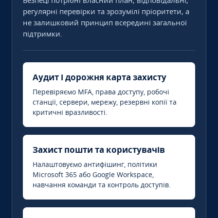
Безпеці потрібні власний план, відповідальні,
регулярні перевірки та зрозумілі пріоритети, а
не залишковий принцип всередині загальної
підтримки.
Аудит і дорожня карта захисту
Перевіряємо MFA, права доступу, робочі
станції, сервери, мережу, резервні копії та
критичні вразливості.
Захист пошти та користувачів
Налаштовуємо антифішинг, політики
Microsoft 365 або Google Workspace,
навчання команди та контроль доступів.