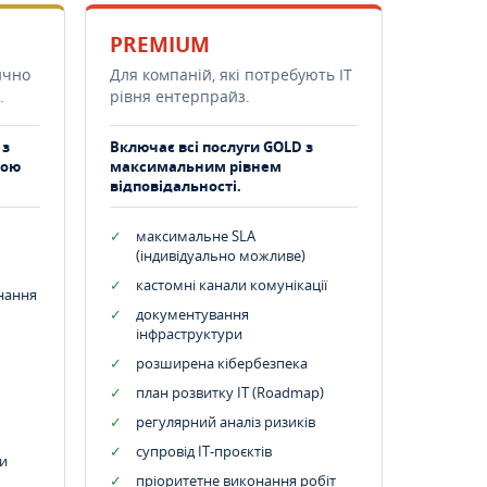
PREMIUM
ично
Для компаній, які потребують ІТ
.
рівня ентерпрайз.
 з
Включає всі послуги GOLD з
тою
максимальним рівнем
відповідальності.
максимальне SLA
(індивідуально можливе)
кастомні канали комунікації
днання
документування
інфраструктури
розширена кібербезпека
план розвитку IT (Roadmap)
регулярний аналіз ризиків
супровід ІТ-проєктів
и
пріоритетне виконання робіт