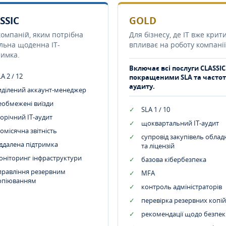
SSIC
GOLD
компаній, яким потрібна
Для бізнесу, де IT вже крит
ільна щоденна IT-
впливає на роботу компанії
римка.
Включає всі послуги CLASSIC
A 2 / 12
покращеними SLA та часто
аудиту.
иділений аккаунт-менеджер
еобмежені виїзди
SLA 1 / 10
орічний IT-аудит
щоквартальний IT-аудит
омісячна звітність
супровід закупівель обла
іддалена підтримка
та ліцензій
оніторинг інфраструктури
базова кібербезпека
правління резервним
MFA
опіюванням
контроль адміністраторів
перевірка резервних копій
рекомендації щодо безпек