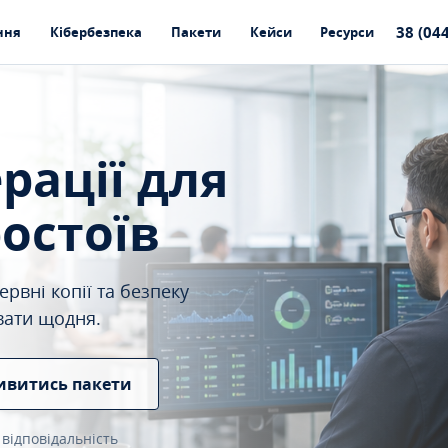
38 (04
ння
Кібербезпека
Пакети
Кейси
Ресурси
ерації для
ростоїв
рвні копії та безпеку
вати щодня.
ивитись пакети
 відповідальність