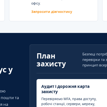
офісу.
Запросити діагностику
План
Безпеці потрі
перевірки та 
захисту
принцип всер
ус у
Аудит і дорожня карта
кою
захисту
т пошти та
Перевіряємо MFA, права доступу,
я на
робочі станції, сервери, мережу,