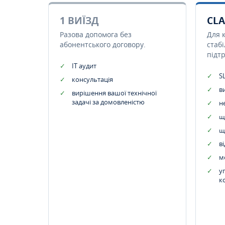
1 ВИЇЗД
CLA
Разова допомога без
Для 
абонентського договору.
стаб
підт
IT аудит
SL
консультація
в
вирішення вашої технічної
задачі за домовленістю
н
щ
щ
в
м
у
к