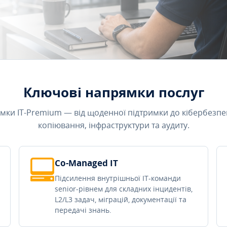
Ключові напрямки послуг
мки IT-Premium — від щоденної підтримки до кібербезпе
копіювання, інфраструктури та аудиту.
Co-Managed IT
Підсилення внутрішньої IT-команди
senior-рівнем для складних інцидентів,
L2/L3 задач, міграцій, документації та
передачі знань.