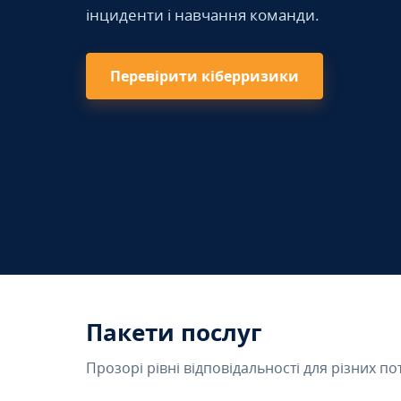
інциденти і навчання команди.
Перевірити кіберризики
Пакети послуг
Прозорі рівні відповідальності для різних по