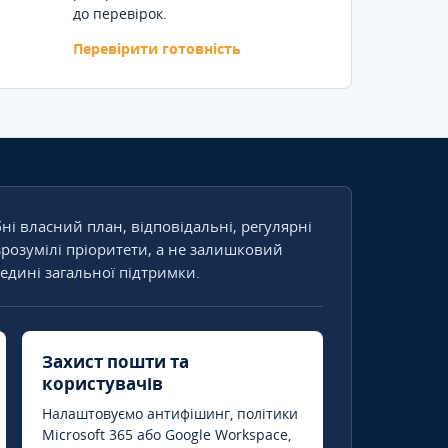
до перевірок.
Перевірити готовність
бні власний план, відповідальні, регулярні
зрозумілі пріоритети, а не залишковий
едині загальної підтримки.
Захист пошти та
користувачів
Налаштовуємо антифішинг, політики
Microsoft 365 або Google Workspace,