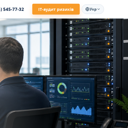
4) 545-77-32
ІТ-аудит ризиків
Укр