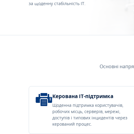
за щоденну стабільність IT.
Основні напря
Керована IT-підтримка
Щоденна підтримка користувачів,
робочих місць, серверів, мережі,
доступів і типових інцидентів через
керований процес.