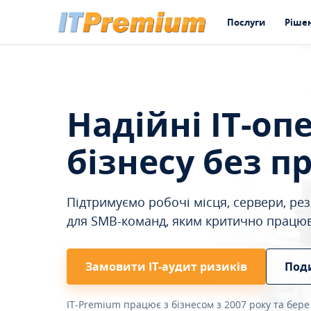
Послуги
Ріше
Надійні IT-оп
бізнесу без п
Підтримуємо робочі місця, сервери, резе
для SMB-команд, яким критично працю
Замовити ІТ-аудит ризиків
Под
IT-Premium працює з бізнесом з 2007 року та бере