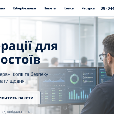
38 (04
ння
Кібербезпека
Пакети
Кейси
Ресурси
ерації для
ростоїв
рвні копії та безпеку
вати щодня.
ивитись пакети
 відповідальність