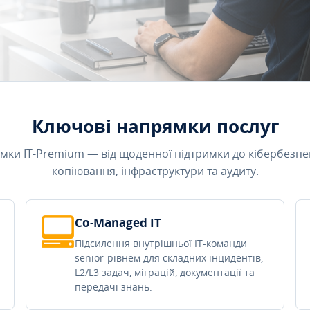
Ключові напрямки послуг
мки IT-Premium — від щоденної підтримки до кібербезпе
копіювання, інфраструктури та аудиту.
Co-Managed IT
Підсилення внутрішньої IT-команди
senior-рівнем для складних інцидентів,
L2/L3 задач, міграцій, документації та
передачі знань.