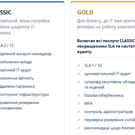
SSIC
GOLD
компаній, яким потрібна
Для бізнесу, де IT вже крит
ільна щоденна IT-
впливає на роботу компанії
римка.
Включає всі послуги CLASSIC
A 2 / 12
покращеними SLA та часто
аудиту.
иділений аккаунт-менеджер
еобмежені виїзди
SLA 1 / 10
орічний IT-аудит
щоквартальний IT-аудит
омісячна звітність
супровід закупівель обла
іддалена підтримка
та ліцензій
оніторинг інфраструктури
базова кібербезпека
правління резервним
MFA
опіюванням
контроль адміністраторів
перевірка резервних копій
рекомендації щодо безпек