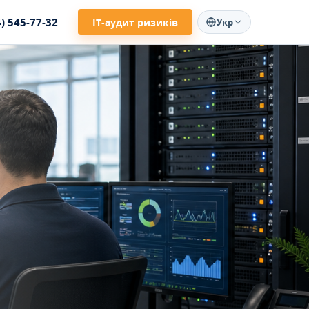
4) 545-77-32
ІТ-аудит ризиків
Укр