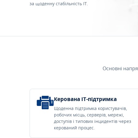
за щоденну стабільність IT.
Основні напря
Керована IT-підтримка
Щоденна підтримка користувачів,
робочих місць, серверів, мережі,
доступів і типових інцидентів через
керований процес.