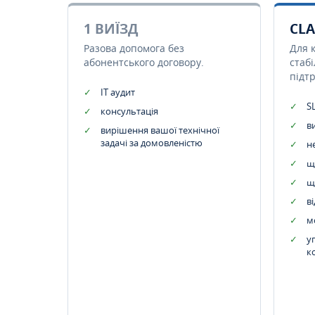
1 ВИЇЗД
CLA
Разова допомога без
Для 
абонентського договору.
стаб
підт
IT аудит
SL
консультація
в
вирішення вашої технічної
задачі за домовленістю
н
щ
щ
в
м
у
к