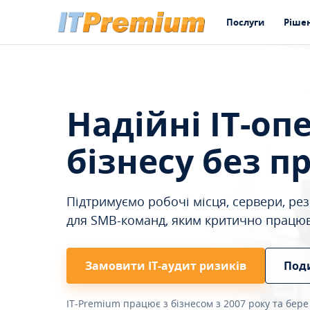
Послуги
Ріше
Надійні IT-оп
бізнесу без п
Підтримуємо робочі місця, сервери, резе
для SMB-команд, яким критично працю
Замовити ІТ-аудит ризиків
Под
IT-Premium працює з бізнесом з 2007 року та бере