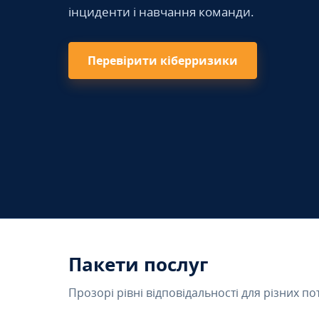
інциденти і навчання команди.
Перевірити кіберризики
Пакети послуг
Прозорі рівні відповідальності для різних по