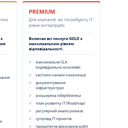
PREMIUM
ично
Для компаній, які потребують ІТ
.
рівня ентерпрайз.
 з
Включає всі послуги GOLD з
тою
максимальним рівнем
відповідальності.
максимальне SLA
(індивідуально можливе)
кастомні канали комунікації
днання
документування
інфраструктури
розширена кібербезпека
план розвитку IT (Roadmap)
регулярний аналіз ризиків
супровід ІТ-проєктів
и
пріоритетне виконання робіт