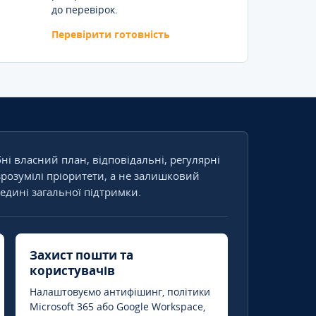
до перевірок.
Перевірити готовність
бні власний план, відповідальні, регулярні
зрозумілі пріоритети, а не залишковий
едині загальної підтримки.
Захист пошти та
користувачів
Налаштовуємо антифішинг, політики
Microsoft 365 або Google Workspace,