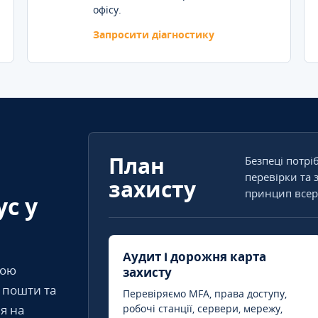
офісу.
Запросити діагностику
План
Безпеці потрі
перевірки та 
захисту
принцип всер
ус у
Аудит і дорожня карта
кою
захисту
т пошти та
Перевіряємо MFA, права доступу,
я на
робочі станції, сервери, мережу,