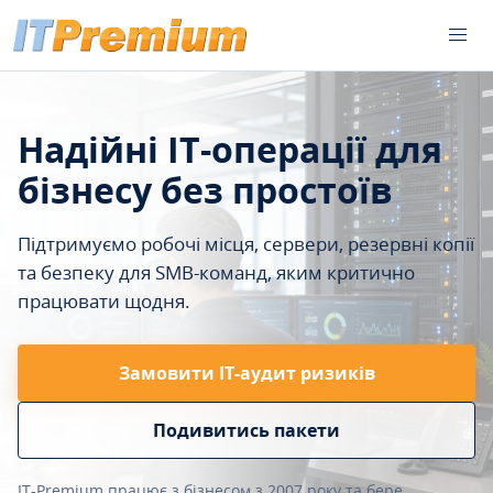
Надійні IT-операції для
бізнесу без простоїв
Підтримуємо робочі місця, сервери, резервні копії
та безпеку для SMB-команд, яким критично
працювати щодня.
Замовити ІТ-аудит ризиків
Подивитись пакети
IT-Premium працює з бізнесом з 2007 року та бере