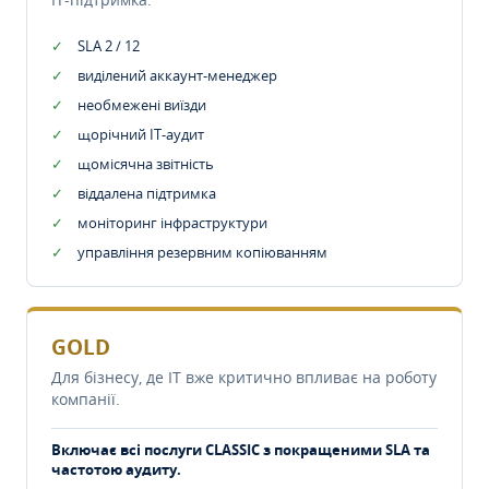
SLA 2 / 12
виділений аккаунт-менеджер
необмежені виїзди
щорічний IT-аудит
щомісячна звітність
віддалена підтримка
моніторинг інфраструктури
управління резервним копіюванням
GOLD
Для бізнесу, де IT вже критично впливає на роботу
компанії.
Включає всі послуги CLASSIC з покращеними SLA та
частотою аудиту.