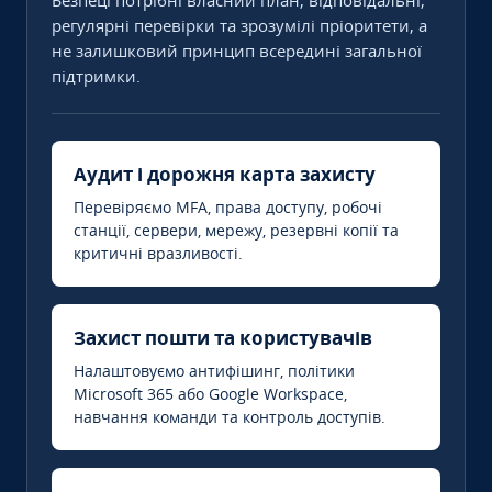
Безпеці потрібні власний план, відповідальні,
регулярні перевірки та зрозумілі пріоритети, а
не залишковий принцип всередині загальної
підтримки.
Аудит і дорожня карта захисту
Перевіряємо MFA, права доступу, робочі
станції, сервери, мережу, резервні копії та
критичні вразливості.
Захист пошти та користувачів
Налаштовуємо антифішинг, політики
Microsoft 365 або Google Workspace,
навчання команди та контроль доступів.