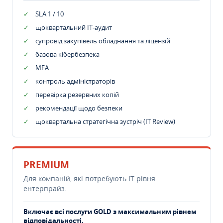
SLA 1 / 10
щоквартальний IT-аудит
супровід закупівель обладнання та ліцензій
базова кібербезпека
MFA
контроль адміністраторів
перевірка резервних копій
рекомендації щодо безпеки
щоквартальна стратегічна зустріч (IT Review)
PREMIUM
Для компаній, які потребують ІТ рівня
ентерпрайз.
Включає всі послуги GOLD з максимальним рівнем
відповідальності.