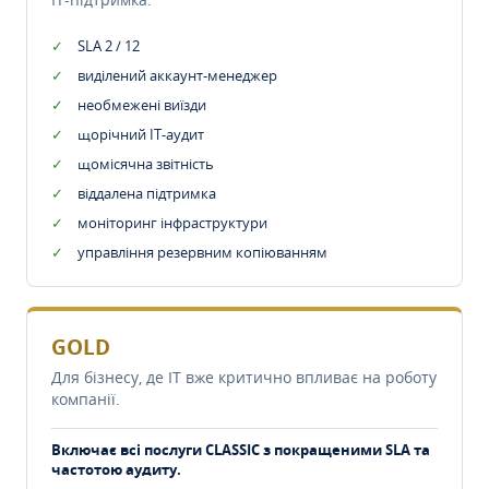
SLA 2 / 12
виділений аккаунт-менеджер
необмежені виїзди
щорічний IT-аудит
щомісячна звітність
віддалена підтримка
моніторинг інфраструктури
управління резервним копіюванням
GOLD
Для бізнесу, де IT вже критично впливає на роботу
компанії.
Включає всі послуги CLASSIC з покращеними SLA та
частотою аудиту.