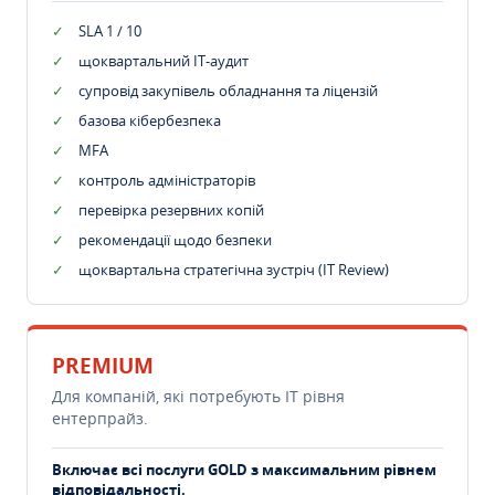
SLA 1 / 10
щоквартальний IT-аудит
супровід закупівель обладнання та ліцензій
базова кібербезпека
MFA
контроль адміністраторів
перевірка резервних копій
рекомендації щодо безпеки
щоквартальна стратегічна зустріч (IT Review)
PREMIUM
Для компаній, які потребують ІТ рівня
ентерпрайз.
Включає всі послуги GOLD з максимальним рівнем
відповідальності.