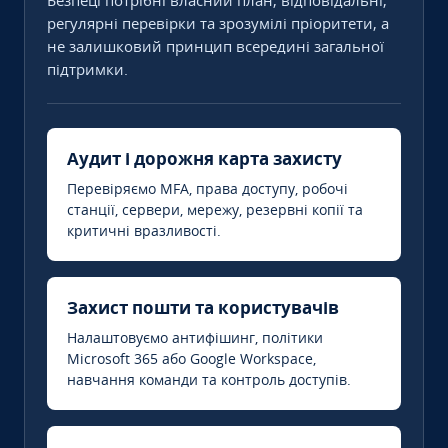
Безпеці потрібні власний план, відповідальні,
регулярні перевірки та зрозумілі пріоритети, а
не залишковий принцип всередині загальної
підтримки.
Аудит і дорожня карта захисту
Перевіряємо MFA, права доступу, робочі
станції, сервери, мережу, резервні копії та
критичні вразливості.
Захист пошти та користувачів
Налаштовуємо антифішинг, політики
Microsoft 365 або Google Workspace,
навчання команди та контроль доступів.