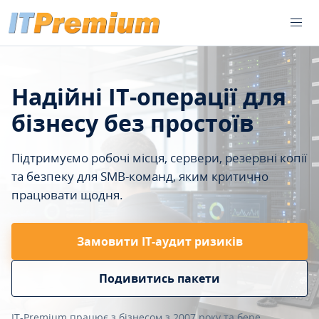
Надійні IT-операції для
бізнесу без простоїв
Підтримуємо робочі місця, сервери, резервні копії
та безпеку для SMB-команд, яким критично
працювати щодня.
Замовити ІТ-аудит ризиків
Подивитись пакети
IT-Premium працює з бізнесом з 2007 року та бере