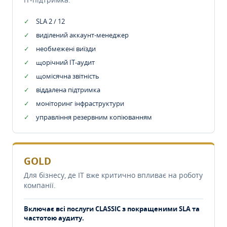
SLA 2 / 12
виділений аккаунт-менеджер
необмежені виїзди
щорічний IT-аудит
щомісячна звітність
віддалена підтримка
моніторинг інфраструктури
управління резервним копіюванням
GOLD
Для бізнесу, де IT вже критично впливає на роботу
компанії.
Включає всі послуги CLASSIC з покращеними SLA та
частотою аудиту.