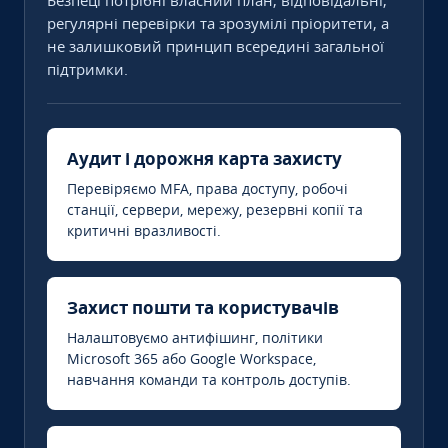
Безпеці потрібні власний план, відповідальні,
регулярні перевірки та зрозумілі пріоритети, а
не залишковий принцип всередині загальної
підтримки.
Аудит і дорожня карта захисту
Перевіряємо MFA, права доступу, робочі
станції, сервери, мережу, резервні копії та
критичні вразливості.
Захист пошти та користувачів
Налаштовуємо антифішинг, політики
Microsoft 365 або Google Workspace,
навчання команди та контроль доступів.