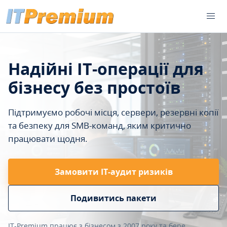
Надійні IT-операції для
бізнесу без простоїв
Підтримуємо робочі місця, сервери, резервні копії
та безпеку для SMB-команд, яким критично
працювати щодня.
Замовити ІТ-аудит ризиків
Подивитись пакети
IT-Premium працює з бізнесом з 2007 року та бере