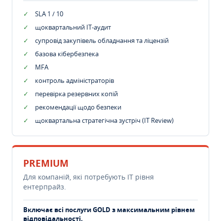
SLA 1 / 10
щоквартальний IT-аудит
супровід закупівель обладнання та ліцензій
базова кібербезпека
MFA
контроль адміністраторів
перевірка резервних копій
рекомендації щодо безпеки
щоквартальна стратегічна зустріч (IT Review)
PREMIUM
Для компаній, які потребують ІТ рівня
ентерпрайз.
Включає всі послуги GOLD з максимальним рівнем
відповідальності.