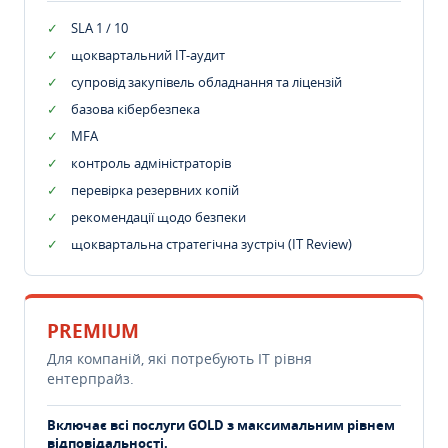
SLA 1 / 10
щоквартальний IT-аудит
супровід закупівель обладнання та ліцензій
базова кібербезпека
MFA
контроль адміністраторів
перевірка резервних копій
рекомендації щодо безпеки
щоквартальна стратегічна зустріч (IT Review)
PREMIUM
Для компаній, які потребують ІТ рівня
ентерпрайз.
Включає всі послуги GOLD з максимальним рівнем
відповідальності.