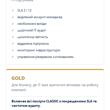
SLA 2 / 12
виділений аккаунт-менеджер
необмежені виїзди
щорічний IT-аудит
щомісячна звітність
віддалена підтримка
моніторинг інфраструктури
управління резервним копіюванням
GOLD
Для бізнесу, де IT вже критично впливає на роботу
компанії.
Включає всі послуги CLASSIC з покращеними SLA та
частотою аудиту.