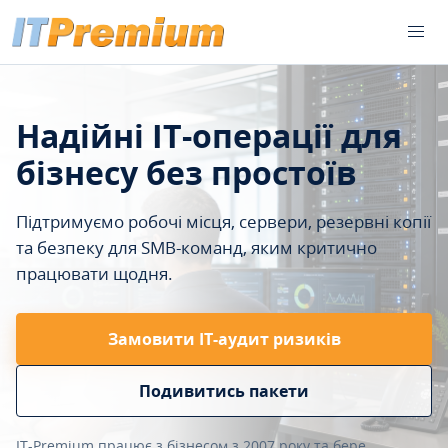
Надійні IT-операції для
бізнесу без простоїв
Підтримуємо робочі місця, сервери, резервні копії
та безпеку для SMB-команд, яким критично
працювати щодня.
Замовити ІТ-аудит ризиків
Подивитись пакети
IT-Premium працює з бізнесом з 2007 року та бере