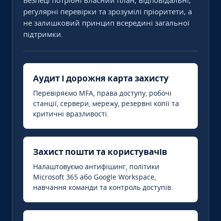
Безпеці потрібні власний план, відповідальні,
регулярні перевірки та зрозумілі пріоритети, а
не залишковий принцип всередині загальної
підтримки.
Аудит і дорожня карта захисту
Перевіряємо MFA, права доступу, робочі
станції, сервери, мережу, резервні копії та
критичні вразливості.
Захист пошти та користувачів
Налаштовуємо антифішинг, політики
Microsoft 365 або Google Workspace,
навчання команди та контроль доступів.