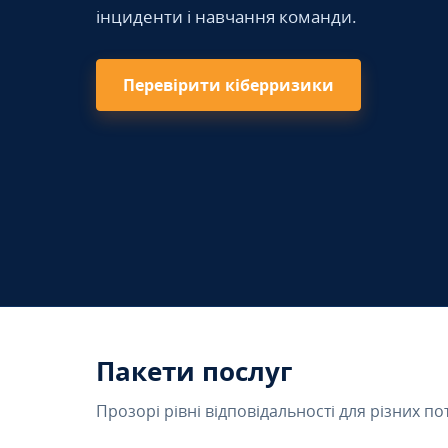
інциденти і навчання команди.
Перевірити кіберризики
Пакети послуг
Прозорі рівні відповідальності для різних по