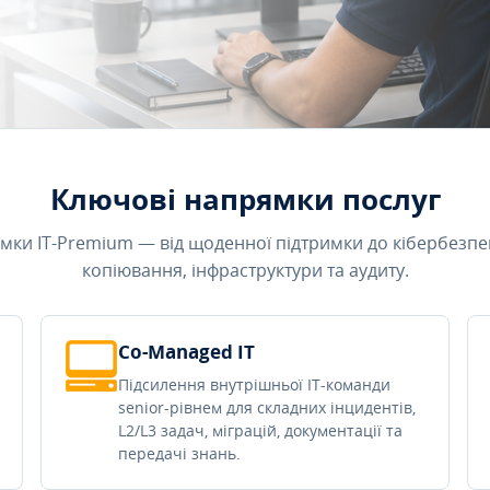
Ключові напрямки послуг
мки IT-Premium — від щоденної підтримки до кібербезпе
копіювання, інфраструктури та аудиту.
Co-Managed IT
Підсилення внутрішньої IT-команди
senior-рівнем для складних інцидентів,
L2/L3 задач, міграцій, документації та
передачі знань.