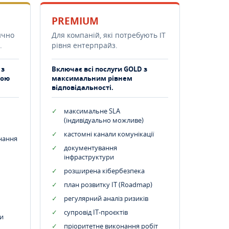
PREMIUM
ично
Для компаній, які потребують ІТ
.
рівня ентерпрайз.
 з
Включає всі послуги GOLD з
тою
максимальним рівнем
відповідальності.
максимальне SLA
(індивідуально можливе)
кастомні канали комунікації
днання
документування
інфраструктури
розширена кібербезпека
план розвитку IT (Roadmap)
регулярний аналіз ризиків
супровід ІТ-проєктів
и
пріоритетне виконання робіт