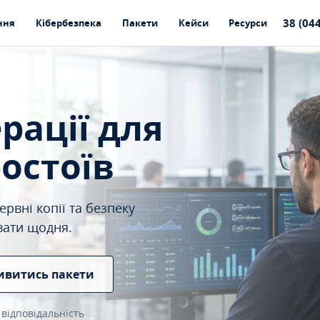
38 (04
ння
Кібербезпека
Пакети
Кейси
Ресурси
ерації для
ростоїв
рвні копії та безпеку
вати щодня.
ивитись пакети
 відповідальність