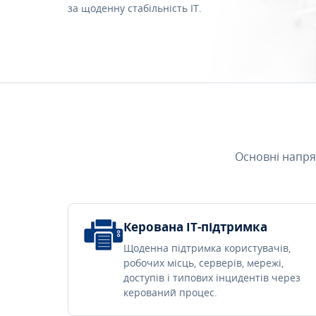
за щоденну стабільність IT.
Основні напря
Керована IT-підтримка
Щоденна підтримка користувачів,
робочих місць, серверів, мережі,
доступів і типових інцидентів через
керований процес.