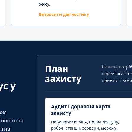
офісу.
Запросити діагностику
План
Безпеці потрі
перевірки та 
захисту
принцип всер
ус у
Аудит і дорожня карта
кою
захисту
т пошти та
Перевіряємо MFA, права доступу,
я на
робочі станції, сервери, мережу,