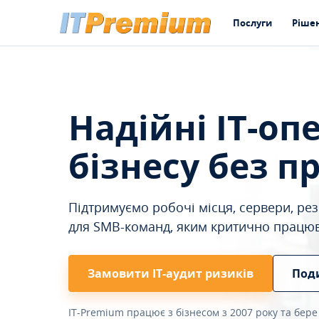
Послуги
Ріше
Надійні IT-оп
бізнесу без п
Підтримуємо робочі місця, сервери, резе
для SMB-команд, яким критично працю
Замовити ІТ-аудит ризиків
Под
IT-Premium працює з бізнесом з 2007 року та бере