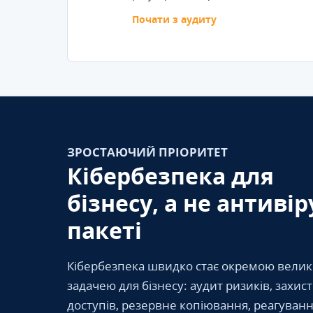
Почати з аудиту
ЗРОСТАЮЧИЙ ПРІОРИТЕТ
Кібербезпека для
бізнесу, а не антивір
пакеті
Кібербезпека швидко стає окремою вели
задачею для бізнесу: аудит ризиків, захис
доступів, резервне копіювання, реагуванн