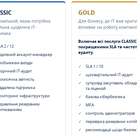
SSIC
GOLD
компаній, яким потрібна
Для бізнесу, де IT вже крит
ільна щоденна IT-
впливає на роботу компанії
римка.
Включає всі послуги CLASSIC
A 2 / 12
покращеними SLA та часто
аудиту.
иділений аккаунт-менеджер
еобмежені виїзди
SLA 1 / 10
орічний IT-аудит
щоквартальний IT-аудит
омісячна звітність
супровід закупівель обла
іддалена підтримка
та ліцензій
оніторинг інфраструктури
базова кібербезпека
правління резервним
MFA
опіюванням
контроль адміністраторів
перевірка резервних копій
рекомендації щодо безпек