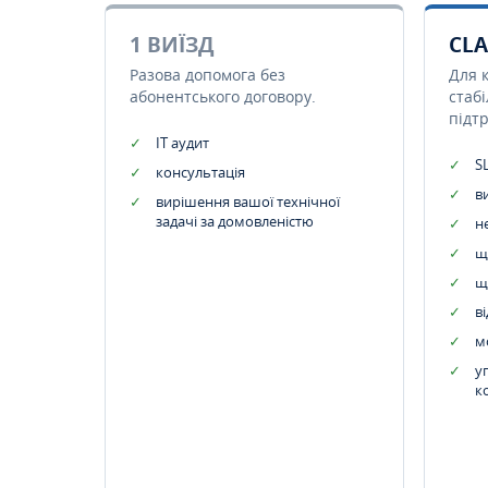
1 ВИЇЗД
CLA
Разова допомога без
Для 
абонентського договору.
стаб
підт
IT аудит
SL
консультація
в
вирішення вашої технічної
задачі за домовленістю
н
щ
щ
в
м
у
к