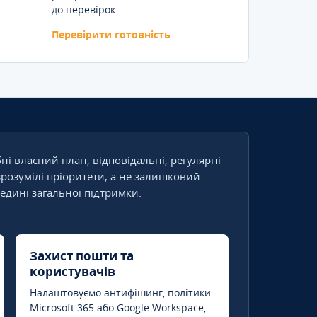
до перевірок.
Перевірити готовність
бні власний план, відповідальні, регулярні
зрозумілі пріоритети, а не залишковий
едині загальної підтримки.
Захист пошти та
користувачів
Налаштовуємо антифішинг, політики
Microsoft 365 або Google Workspace,