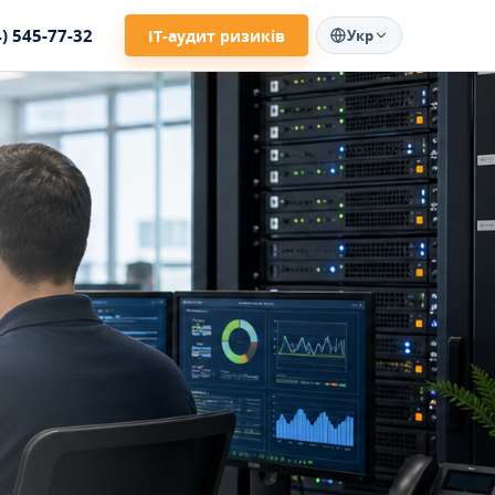
4) 545-77-32
ІТ-аудит ризиків
Укр