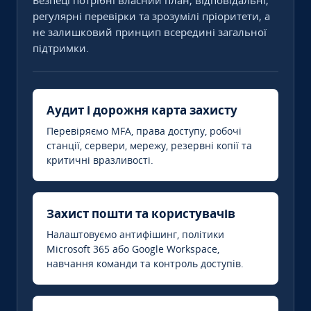
Безпеці потрібні власний план, відповідальні,
регулярні перевірки та зрозумілі пріоритети, а
не залишковий принцип всередині загальної
підтримки.
Аудит і дорожня карта захисту
Перевіряємо MFA, права доступу, робочі
станції, сервери, мережу, резервні копії та
критичні вразливості.
Захист пошти та користувачів
Налаштовуємо антифішинг, політики
Microsoft 365 або Google Workspace,
навчання команди та контроль доступів.