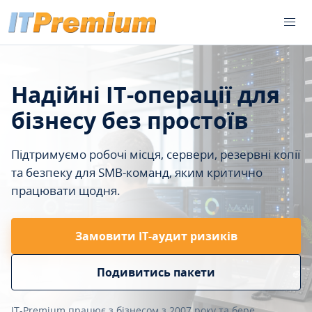
Надійні IT-операції для
бізнесу без простоїв
Підтримуємо робочі місця, сервери, резервні копії
та безпеку для SMB-команд, яким критично
працювати щодня.
Замовити ІТ-аудит ризиків
Подивитись пакети
IT-Premium працює з бізнесом з 2007 року та бере