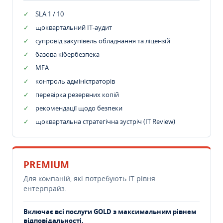
SLA 1 / 10
щоквартальний IT-аудит
супровід закупівель обладнання та ліцензій
базова кібербезпека
MFA
контроль адміністраторів
перевірка резервних копій
рекомендації щодо безпеки
щоквартальна стратегічна зустріч (IT Review)
PREMIUM
Для компаній, які потребують ІТ рівня
ентерпрайз.
Включає всі послуги GOLD з максимальним рівнем
відповідальності.