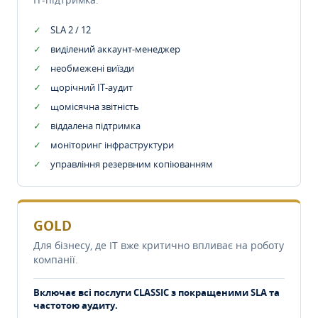
SLA 2 / 12
виділений аккаунт-менеджер
необмежені виїзди
щорічний IT-аудит
щомісячна звітність
віддалена підтримка
моніторинг інфраструктури
управління резервним копіюванням
GOLD
Для бізнесу, де IT вже критично впливає на роботу
компанії.
Включає всі послуги CLASSIC з покращеними SLA та
частотою аудиту.