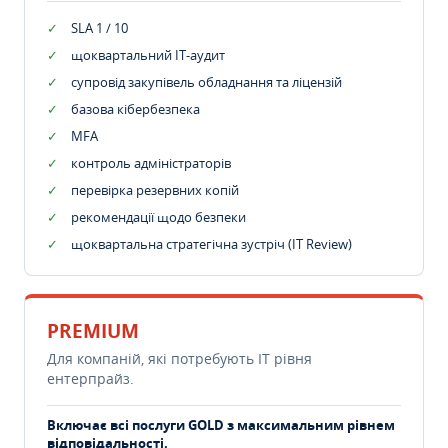
SLA 1 / 10
щоквартальний IT-аудит
супровід закупівель обладнання та ліцензій
базова кібербезпека
MFA
контроль адміністраторів
перевірка резервних копій
рекомендації щодо безпеки
щоквартальна стратегічна зустріч (IT Review)
PREMIUM
Для компаній, які потребують ІТ рівня
ентерпрайз.
Включає всі послуги GOLD з максимальним рівнем
відповідальності.