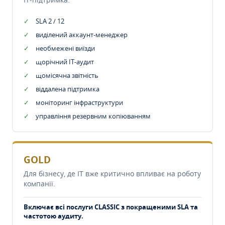
SLA 2 / 12
виділений аккаунт-менеджер
необмежені виїзди
щорічний IT-аудит
щомісячна звітність
віддалена підтримка
моніторинг інфраструктури
управління резервним копіюванням
GOLD
Для бізнесу, де IT вже критично впливає на роботу
компанії.
Включає всі послуги CLASSIC з покращеними SLA та
частотою аудиту.