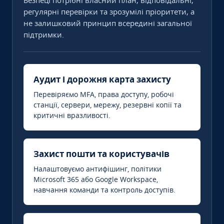
Безпеці потрібні власний план, відповідальні,
регулярні перевірки та зрозумілі пріоритети, а
не залишковий принцип всередині загальної
підтримки.
Аудит і дорожня карта захисту
Перевіряємо MFA, права доступу, робочі
станції, сервери, мережу, резервні копії та
критичні вразливості.
Захист пошти та користувачів
Налаштовуємо антифішинг, політики
Microsoft 365 або Google Workspace,
навчання команди та контроль доступів.