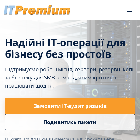
Надійні IT-операції для
бізнесу без простоїв
Підтримуємо робочі місця, сервери, резервні копії
та безпеку для SMB-команд, яким критично
працювати щодня.
Замовити ІТ-аудит ризиків
Подивитись пакети
IT-Premium працює з бізнесом з 2007 року та бере