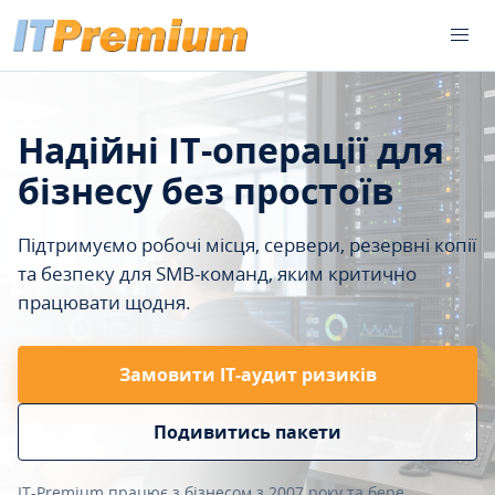
Надійні IT-операції для
бізнесу без простоїв
Підтримуємо робочі місця, сервери, резервні копії
та безпеку для SMB-команд, яким критично
працювати щодня.
Замовити ІТ-аудит ризиків
Подивитись пакети
IT-Premium працює з бізнесом з 2007 року та бере