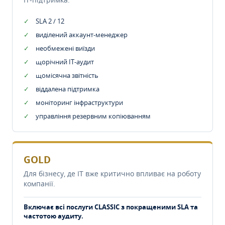
SLA 2 / 12
виділений аккаунт-менеджер
необмежені виїзди
щорічний IT-аудит
щомісячна звітність
віддалена підтримка
моніторинг інфраструктури
управління резервним копіюванням
GOLD
Для бізнесу, де IT вже критично впливає на роботу
компанії.
Включає всі послуги CLASSIC з покращеними SLA та
частотою аудиту.