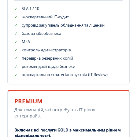
SLA 1 / 10
щоквартальний IT-аудит
супровід закупівель обладнання та ліцензій
базова кібербезпека
MFA
контроль адміністраторів
перевірка резервних копій
рекомендації щодо безпеки
щоквартальна стратегічна зустріч (IT Review)
PREMIUM
Для компаній, які потребують ІТ рівня
ентерпрайз.
Включає всі послуги GOLD з максимальним рівнем
відповідальності.