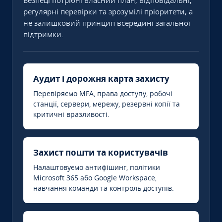
Безпеці потрібні власний план, відповідальні,
регулярні перевірки та зрозумілі пріоритети, а
не залишковий принцип всередині загальної
підтримки.
Аудит і дорожня карта захисту
Перевіряємо MFA, права доступу, робочі
станції, сервери, мережу, резервні копії та
критичні вразливості.
Захист пошти та користувачів
Налаштовуємо антифішинг, політики
Microsoft 365 або Google Workspace,
навчання команди та контроль доступів.