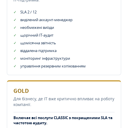
SLA 2 / 12
виділений аккаунт-менеджер
необмежені виїзди
щорічний IT-аудит
щомісячна звітність
віддалена підтримка
моніторинг інфраструктури
управління резервним копіюванням
GOLD
Для бізнесу, де IT вже критично впливає на роботу
компанії.
Включає всі послуги CLASSIC з покращеними SLA та
частотою аудиту.