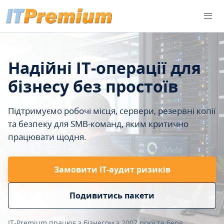
Надійні IT-операції для
бізнесу без простоїв
Підтримуємо робочі місця, сервери, резервні копії
та безпеку для SMB-команд, яким критично
працювати щодня.
Замовити ІТ-аудит ризиків
Подивитись пакети
IT-Premium працює з бізнесом з 2007 року та бере