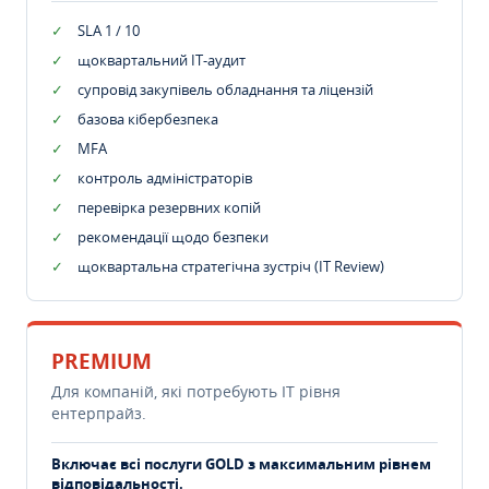
SLA 1 / 10
щоквартальний IT-аудит
супровід закупівель обладнання та ліцензій
базова кібербезпека
MFA
контроль адміністраторів
перевірка резервних копій
рекомендації щодо безпеки
щоквартальна стратегічна зустріч (IT Review)
PREMIUM
Для компаній, які потребують ІТ рівня
ентерпрайз.
Включає всі послуги GOLD з максимальним рівнем
відповідальності.