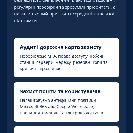
Безпеці потрібні власний план, відповідальні,
регулярні перевірки та зрозумілі пріоритети, а
не залишковий принцип всередині загальної
підтримки.
Аудит і дорожня карта захисту
Перевіряємо MFA, права доступу, робочі
станції, сервери, мережу, резервні копії та
критичні вразливості.
Захист пошти та користувачів
Налаштовуємо антифішинг, політики
Microsoft 365 або Google Workspace,
навчання команди та контроль доступів.