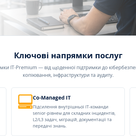
Ключові напрямки послуг
мки IT-Premium — від щоденної підтримки до кібербезпе
копіювання, інфраструктури та аудиту.
Co-Managed IT
Підсилення внутрішньої IT-команди
senior-рівнем для складних інцидентів,
L2/L3 задач, міграцій, документації та
передачі знань.