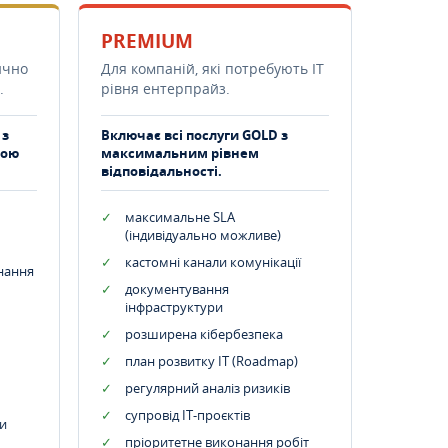
PREMIUM
ично
Для компаній, які потребують ІТ
.
рівня ентерпрайз.
 з
Включає всі послуги GOLD з
тою
максимальним рівнем
відповідальності.
максимальне SLA
(індивідуально можливе)
кастомні канали комунікації
днання
документування
інфраструктури
розширена кібербезпека
план розвитку IT (Roadmap)
регулярний аналіз ризиків
супровід ІТ-проєктів
и
пріоритетне виконання робіт