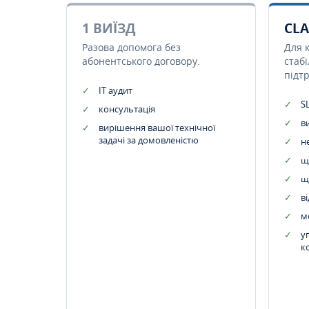
1 ВИЇЗД
CLA
Разова допомога без
Для 
абонентського договору.
стаб
підт
IT аудит
SL
консультація
в
вирішення вашої технічної
задачі за домовленістю
н
щ
щ
в
м
у
к