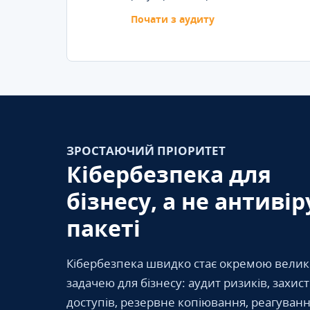
Почати з аудиту
ЗРОСТАЮЧИЙ ПРІОРИТЕТ
Кібербезпека для
бізнесу, а не антивір
пакеті
Кібербезпека швидко стає окремою вели
задачею для бізнесу: аудит ризиків, захис
доступів, резервне копіювання, реагуванн