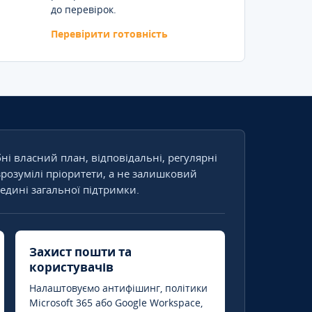
до перевірок.
Перевірити готовність
бні власний план, відповідальні, регулярні
зрозумілі пріоритети, а не залишковий
едині загальної підтримки.
Захист пошти та
користувачів
Налаштовуємо антифішинг, політики
Microsoft 365 або Google Workspace,