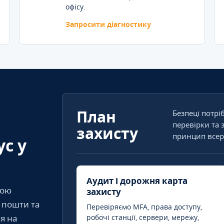
офісу.
Запросити діагностику
План
Безпеці потрі
перевірки та 
захисту
принцип всер
ус у
Аудит і дорожня карта
кою
захисту
т пошти та
Перевіряємо MFA, права доступу,
я на
робочі станції, сервери, мережу,