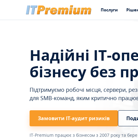
Послуги
Ріше
Надійні IT-оп
бізнесу без п
Підтримуємо робочі місця, сервери, резе
для SMB-команд, яким критично працю
Замовити ІТ-аудит ризиків
Под
IT-Premium працює з бізнесом з 2007 року та бере