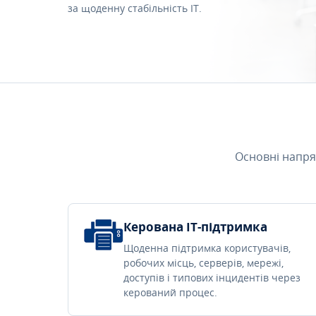
за щоденну стабільність IT.
Основні напря
Керована IT-підтримка
Щоденна підтримка користувачів,
робочих місць, серверів, мережі,
доступів і типових інцидентів через
керований процес.