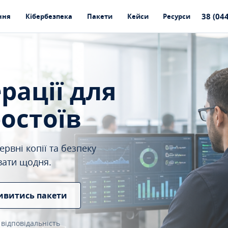
38 (04
ння
Кібербезпека
Пакети
Кейси
Ресурси
ерації для
ростоїв
рвні копії та безпеку
вати щодня.
ивитись пакети
 відповідальність