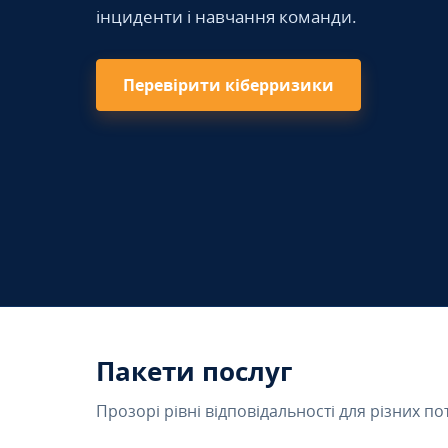
інциденти і навчання команди.
Перевірити кіберризики
Пакети послуг
Прозорі рівні відповідальності для різних по