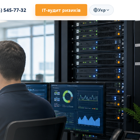
4) 545-77-32
ІТ-аудит ризиків
Укр