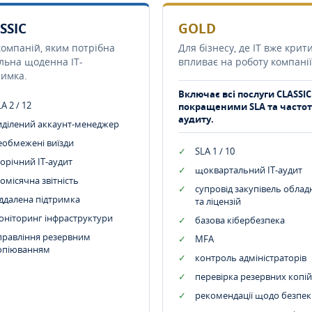
SSIC
GOLD
компаній, яким потрібна
Для бізнесу, де IT вже крит
ільна щоденна IT-
впливає на роботу компанії
римка.
Включає всі послуги CLASSIC
A 2 / 12
покращеними SLA та часто
аудиту.
иділений аккаунт-менеджер
еобмежені виїзди
SLA 1 / 10
орічний IT-аудит
щоквартальний IT-аудит
омісячна звітність
супровід закупівель обла
іддалена підтримка
та ліцензій
оніторинг інфраструктури
базова кібербезпека
правління резервним
MFA
опіюванням
контроль адміністраторів
перевірка резервних копій
рекомендації щодо безпек