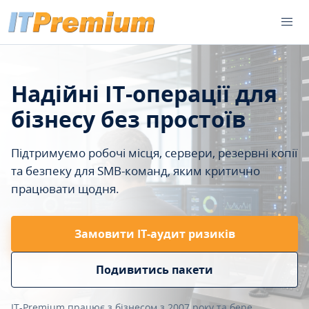
Надійні IT-операції для
бізнесу без простоїв
Підтримуємо робочі місця, сервери, резервні копії
та безпеку для SMB-команд, яким критично
працювати щодня.
Замовити ІТ-аудит ризиків
Подивитись пакети
IT-Premium працює з бізнесом з 2007 року та бере