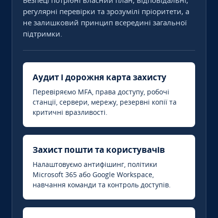
Безпеці потрібні власний план, відповідальні,
регулярні перевірки та зрозумілі пріоритети, а
не залишковий принцип всередині загальної
підтримки.
Аудит і дорожня карта захисту
Перевіряємо MFA, права доступу, робочі
станції, сервери, мережу, резервні копії та
критичні вразливості.
Захист пошти та користувачів
Налаштовуємо антифішинг, політики
Microsoft 365 або Google Workspace,
навчання команди та контроль доступів.