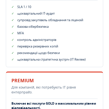
SLA 1 / 10
щоквартальний IT-аудит
супровід закупівель обладнання та ліцензій
базова кібербезпека
MFA
контроль адміністраторів
перевірка резервних копій
рекомендації щодо безпеки
щоквартальна стратегічна зустріч (IT Review)
PREMIUM
Для компаній, які потребують ІТ рівня
ентерпрайз.
Включає всі послуги GOLD з максимальним рівнем
відповідальності.