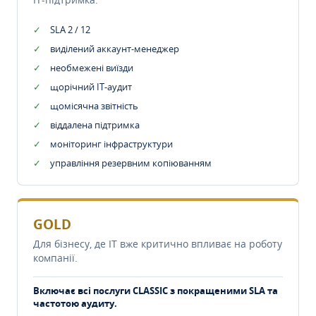
SLA 2 / 12
виділений аккаунт-менеджер
необмежені виїзди
щорічний IT-аудит
щомісячна звітність
віддалена підтримка
моніторинг інфраструктури
управління резервним копіюванням
GOLD
Для бізнесу, де IT вже критично впливає на роботу
компанії.
Включає всі послуги CLASSIC з покращеними SLA та
частотою аудиту.